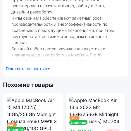
ориентирован на монтаж видео, работу с фото,
дизайн и разработку.
Чипы серии M1 обеспечивают заметный рост
производительности и энергоэффективности по
сравнению с предыдущими поколениями, при этом
ноутбук остается тихим и холодным в типичных
задачах.
Большой набор портов, улучшенная акустика и
клавиатура делают работу за MacBook Pro 16
комфортной при длительных сессиях.
Эта модель станет центром рабочей станции для тех,
Показать полностью
кто профессионально занимается контентом или
сложными проектами.
Похожие товары
Фото модели Apple MacBook Pro 16 M1 (2021)
В нашем интернет-магазине вы можете купить
оригинальный ноутбук Apple MacBook Pro 16 M1 Pro
(2021) 16Gb/512Gb Silver (Серебро) (10C CPU, 16C
GPU) по выгодной цене. Стоимость ноутбука Apple
MacBook Pro 16 M1 (2021) зависит от выбранной
SALE
модификации.
В наличии
SALE
В наличии