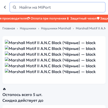
Поиск
Найти
зводителя
💳 Оплата при получении
📱 Защитный чехол
🛡️ Защитное 
Главная
Наушники
Наушники Marshall
Marshall Motif II A.N.
🔥
Осталось всего
5 шт.
Скидка действует до