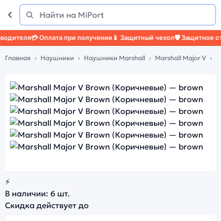
Поиск
Найти
ля
💳 Оплата при получении
📱 Защитный чехол
🛡️ Защитное стекло
🔧
Главная
Наушники
Наушники Marshall
Marshall Major V
M
⚡
В наличии:
6 шт.
Скидка действует до