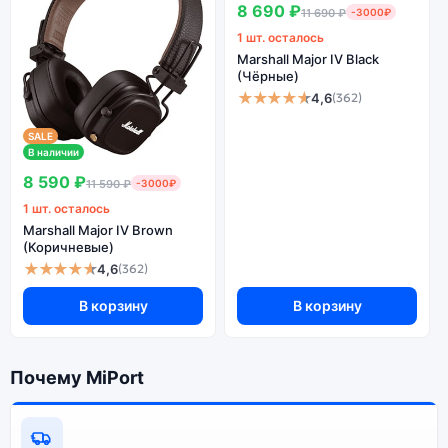
8 690 ₽
11 690 ₽
-3000₽
1 шт. осталось
Marshall Major IV Black
(Чёрные)
★★★★★
4,6
(362)
SALE
В наличии
8 590 ₽
11 590 ₽
-3000₽
1 шт. осталось
Marshall Major IV Brown
(Коричневые)
★★★★★
4,6
(362)
В корзину
В корзину
Почему MiPort