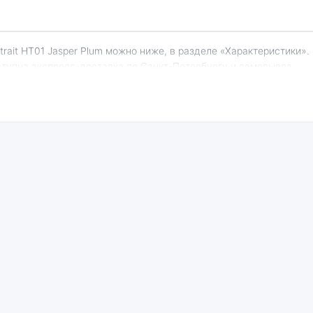
оступна экспресс-доставка по Санкт-Петербургу и самовывоз.
 Airstrait HT01 Jasper Plum:
ективный
Стоимость
ссор
Высокое качество
выпрямителя
я Dyson
сборки
Dyson Airstrait
01 Jasper
HT01 Jasper Plum
m
ная версия может стоить дешевле, но корректная работа сервисо