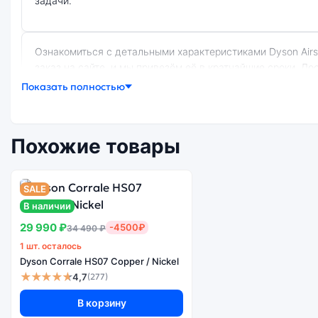
задачи.
Ознакомиться с детальными характеристиками Dyson Airstrait HT01 Jasper Plum можно ниже, в разделе «Характеристики». Если выбранной конфигурации нет в наличии — оформите
заказ на сайте, и мы привезём её в кратчайшие сроки. Д
Показать полностью
Почему стоит купить выпрямитель Dyson
Похожие товары
Высокоэфф
проце
Мощность
Умная работа
выпрямител
SALE
Airstrait HT
В наличии
Plu
29 990 ₽
-4500₽
34 490 ₽
1 шт. осталось
Существует не оригинальная и оригинальная версия выпрямителя Dyson Airstrait HT01 Jasper Plum. Мы рекомендуем выбирать оригинальной версию — она полностью
Dyson Corrale HS07 Copper / Nickel
адаптирована и поддерживает все сервисы. Не оригиналь
★★★★★
4,7
(277)
В корзину