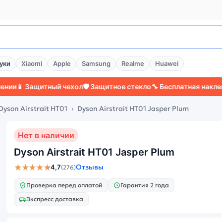
уки
Xiaomi
Apple
Samsung
Realme
Huawei
 Защитный чехол
🛡️ Защитное стекло
🔧 Бесплатная наклейка ст
Dyson Airstrait HT01
Dyson Airstrait HT01 Jasper Plum
Нет в наличии
Dyson Airstrait HT01 Jasper Plum
★★★★★
Отзывы
4,7
(276)
Проверка перед оплатой
Гарантия 2 года
Экспресс доставка