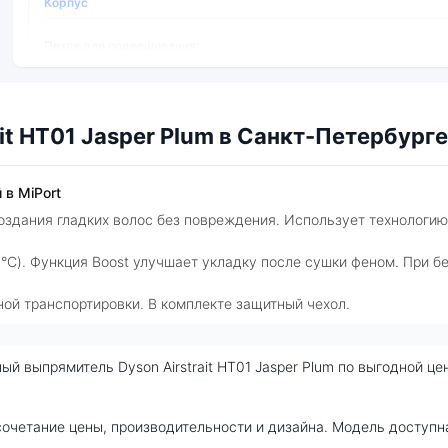
Корпус
Петля для подвешивания:
Термоизолированный наконечник:
Управление
it HT01 Jasper Plum в Санкт-Петербурге
Блокировка управления:
 в MiPort
Регулировка температуры:
создания гладких волос без повреждения. Использует технологи
0°C). Функция Boost улучшает укладку после сушки феном. При б
ой транспортировки. В комплекте защитный чехол.