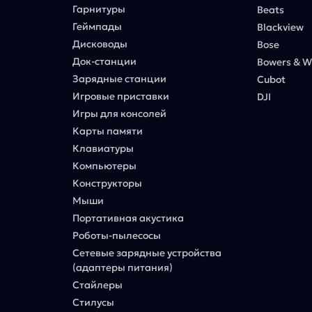
Гарнитуры
Beats
Геймпады
Blackview
Дисководы
Bose
Док-станции
Bowers & Wi
Зарядные станции
Cubot
Игровые приставки
DJI
Игры для консолей
Карты памяти
Клавиатуры
Компьютеры
Конструкторы
Мыши
Портативная акустика
Роботы-пылесосы
Сетевые зарядные устройства
(адаптеры питания)
Стайлеры
Стилусы