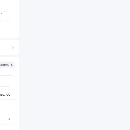
санию
 волос
+