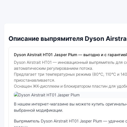
Описание выпрямителя Dyson Airstra
Dyson Airstrait HT01 Jasper Plum — выгодно и с гарантией
Dyson Airstrait HT01 — инновационный выпрямитель для 
автоматическим регулированием потока.
Предлагает три температурных режима (80°C, 110°C и 14
приостанавливается.
Оснащен ЖК-дисплеем и блокиратором пластин для удобн
Фото модели Dyson Airstrait HT01
В нашем интернет-магазине вы можете купить оригинальный выпрямитель Dyson Airstrait HT01 Jasper Plum по выгодной цене. Стоимость выпрямителя Dyson Airstrait HT01 зависит от
выбранной модификации.
выпрямитель Dyson Airstrait HT01 Jasper Plum — удачное сочетание цены, производительности и дизайна. Модель доступна в разных конфигурациях и цветах — выбирайте под свои