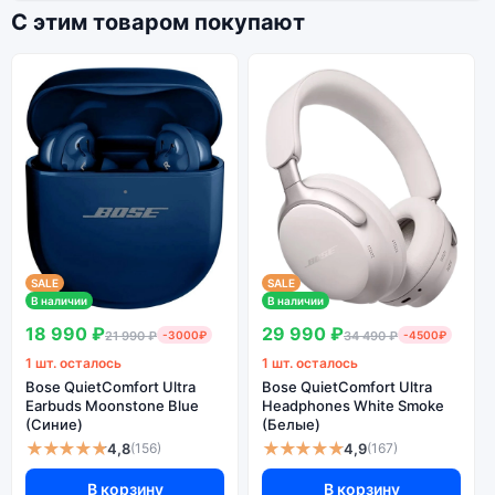
С этим товаром покупают
SALE
SALE
В наличии
В наличии
18 990 ₽
29 990 ₽
21 990 ₽
-3000₽
34 490 ₽
-4500₽
1 шт. осталось
1 шт. осталось
Bose QuietComfort Ultra
Bose QuietComfort Ultra
Earbuds Moonstone Blue
Headphones White Smoke
(Синие)
(Белые)
★★★★★
★★★★★
4,8
4,9
(156)
(167)
В корзину
В корзину