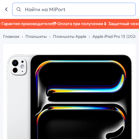
Поиск
Найти
антия производителя
💳 Оплата при получении
📱 Защитный чехол
🛡️
Главная
Планшеты
Планшеты Apple
Apple iPad Pro 13 (2024)