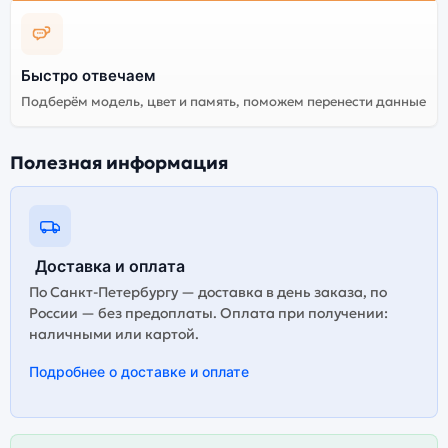
Стоимость планшета
Apple iPad Pro 13 (2024)
Быстро отвечаем
512Gb Cellular Silver
(Серебристый)
Подберём модель, цвет и память, поможем перенести данные
Существует не оригинальная и оригинальная версия
Полезная информация
планшета Apple iPad Pro 13 (2024) 512Gb Cellular
Silver (Серебристый). Мы рекомендуем выбирать
оригинальной версию — она полностью
адаптирована и поддерживает все сервисы. Не
оригинальная версия может стоить дешевле, но
Доставка и оплата
корректная работа сервисов не гарантируется.
По Санкт-Петербургу — доставка в день заказа, по
России — без предоплаты. Оплата при получении:
наличными или картой.
Подробнее о доставке и оплате