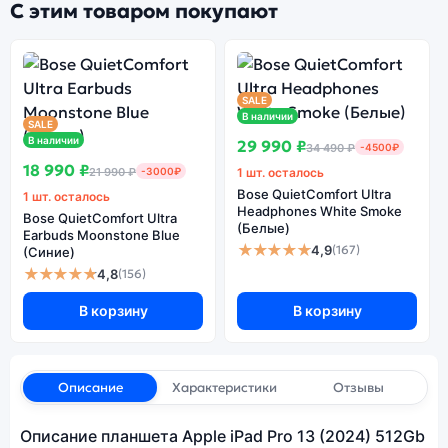
С этим товаром покупают
SALE
В наличии
SALE
В наличии
29 990 ₽
34 490 ₽
-4500₽
18 990 ₽
21 990 ₽
-3000₽
1 шт. осталось
Bose QuietComfort Ultra
1 шт. осталось
Headphones White Smoke
Bose QuietComfort Ultra
(Белые)
Earbuds Moonstone Blue
★★★★★
4,9
(167)
(Синие)
★★★★★
4,8
(156)
В корзину
В корзину
Описание
Характеристики
Отзывы
Описание планшета Apple iPad Pro 13 (2024) 512Gb