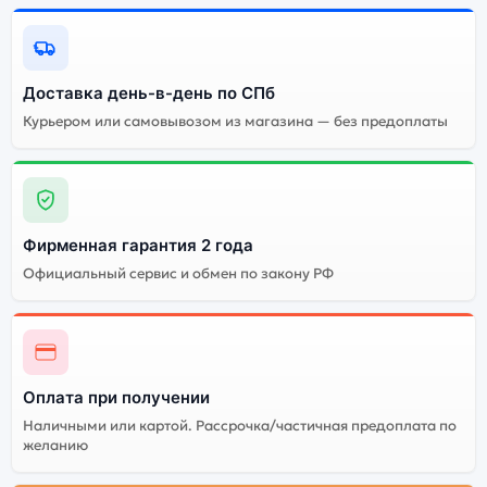
Ознакомиться с детальными характеристиками Apple
iPad Pro 13 (2024) 512Gb Cellular Silver (Серебристый)
можно ниже, в разделе «Характеристики». Если
Доставка день-в-день по СПб
выбранной конфигурации нет в наличии — оформите
Курьером или самовывозом из магазина — без предоплаты
заказ на сайте, и мы привезём её в кратчайшие
сроки. Доступна экспресс-доставка по Санкт-
Петербургу и самовывоз.
Фирменная гарантия 2 года
Почему стоит купить планшет Apple
Официальный сервис и обмен по закону РФ
iPad Pro 13 (2024) 512Gb Cellular
Silver (Серебристый):
Энергоемкий
Процессор
аккумулятор
Оплата при получении
Качественный экран
Системная оболочка
Наличными или картой. Рассрочка/частичная предоплата по
желанию
Огромный выбор
Высокое качество
цветов и моделей
сборки