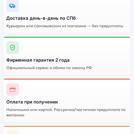
Энергоемкий
Процессор
аккумулятор
Доставка день-в-день по СПб
Курьером или самовывозом из магазина — без предоплаты
Качественный экран
Системная оболочка
Огромный выбор
Высокое качество
цветов и моделей
сборки
Стоимость планшета
Фирменная гарантия 2 года
Apple iPad mini (2024)
128Gb Cellular Space
Официальный сервис и обмен по закону РФ
Gray (Серый Космос)
Существует не оригинальная и оригинальная версия
планшета Apple iPad mini (2024) 128Gb Cellular Space
Оплата при получении
Gray (Серый Космос). Мы рекомендуем выбирать
оригинальной версию — она полностью
Наличными или картой. Рассрочка/частичная предоплата по
желанию
адаптирована и поддерживает все сервисы. Не
оригинальная версия может стоить дешевле, но
корректная работа сервисов не гарантируется.