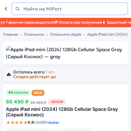
Поиск
Найти
Гарантия производителя
💳 Оплата при получении
📱 Защитный чехо
Главная
Планшеты
Планшеты Apple
Apple iPad mini (2024)
Осталось всего
1 шт.
🔥
Скидка действует до
В наличии
SALE
60 490 ₽
-6000₽
66 490 ₽
Apple iPad mini (2024) 128Gb Cellular Space Gray
(Серый Космос)
★★★★★
Отзывы
4,9
(268)