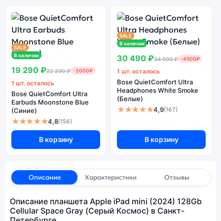
SALE
В наличии
SALE
В наличии
30 490 ₽
34 990 ₽
-4500₽
19 290 ₽
22 290 ₽
-3000₽
1 шт. осталось
Bose QuietComfort Ultra
1 шт. осталось
Headphones White Smoke
Bose QuietComfort Ultra
(Белые)
Earbuds Moonstone Blue
★★★★★
4,9
(167)
(Синие)
★★★★★
4,8
(156)
В корзину
В корзину
Описание
Характеристики
Отзывы
Описание планшета Apple iPad mini (2024) 128Gb
Cellular Space Gray (Серый Космос) в Санкт-
Петербурге