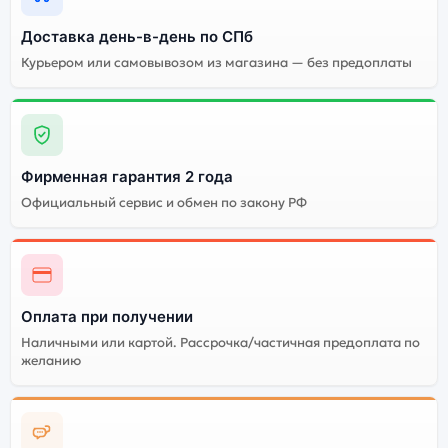
сроки. Доступна экспресс-доставка по Санкт-
Петербургу и самовывоз.
Доставка день-в-день по СПб
Курьером или самовывозом из магазина — без предоплаты
Почему стоит купить планшет Apple
iPad Air 11 (2025) M3 128Gb Wi-Fi
Purple (Фиолетовый):
Фирменная гарантия 2 года
Энергоемкий
Официальный сервис и обмен по закону РФ
Процессор
аккумулятор
Качественный экран
Системная оболочка
Огромный выбор
Высокое качество
цветов и моделей
сборки
Оплата при получении
Наличными или картой. Рассрочка/частичная предоплата по
Стоимость планшета
желанию
Apple iPad Air 11 (2025)
M3 128Gb Wi-Fi Purple
(Фиолетовый)