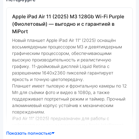
Apple iPad Air 11 (2025) M3 128Gb Wi-Fi Purple
(Фиолетовый) — выгодно и с гарантией в
MiPort
Новый планшет Apple iPad Air 11" (2025) оснащён
восьмиядерным процессором M3 и девятиядерным
графическим процессором, обеспечивающими
высокую производительность и реалистичную
графику. 11-дюймовый дисплей Liquid Retina с
разрешением 1640x2360 пикселей гарантирует
яркость и точную цветопередачу.
Планшет имеет тыловую и фронтальную камеры по 12
Мп для съёмки фото и видео в 1080p, а также
поддерживает портретный режим и таймер. Прочный
алюминиевый корпус устойчив к механическим
повреждениям.
iPad Air 11" (2025) предназначен для работы с
нейросетями и умным помощником Apple Intelligence,
предлагающим функции для творчества и работы,
Показать полностью
такие как обработка фотографий и редактирование