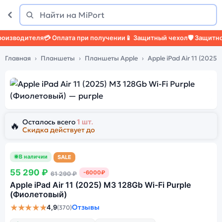
Поиск
Найти
зводителя
💳 Оплата при получении
📱 Защитный чехол
🛡️ Защитное 
Главная
Планшеты
Планшеты Apple
Apple iPad Air 11 (2025)
Осталось всего
1 шт.
🔥
Скидка действует до
В наличии
SALE
55 290 ₽
-6000₽
61 290 ₽
Apple iPad Air 11 (2025) M3 128Gb Wi-Fi Purple
(Фиолетовый)
★★★★★
Отзывы
4,9
(370)