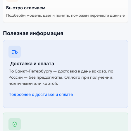
Существует не оригинальная и оригинальная версия
Быстро отвечаем
планшета Apple iPad Air 11 (2025) M3 128Gb Wi-Fi
Подберём модель, цвет и память, поможем перенести данные
Purple (Фиолетовый). Мы рекомендуем выбирать
оригинальной версию — она полностью
адаптирована и поддерживает все сервисы. Не
Полезная информация
оригинальная версия может стоить дешевле, но
корректная работа сервисов не гарантируется.
Доставка и оплата
По Санкт-Петербургу — доставка в день заказа, по
России — без предоплаты. Оплата при получении:
наличными или картой.
Подробнее о доставке и оплате