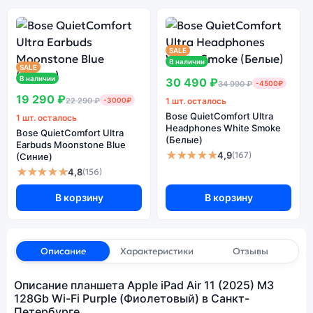
SALE
В наличии
SALE
В наличии
30 490 ₽
34 990 ₽
-4500₽
19 290 ₽
22 290 ₽
-3000₽
1 шт. осталось
Bose QuietComfort Ultra
1 шт. осталось
Headphones White Smoke
Bose QuietComfort Ultra
(Белые)
Earbuds Moonstone Blue
★★★★★
4,9
(167)
(Синие)
★★★★★
4,8
(156)
В корзину
В корзину
Описание
Характеристики
Отзывы
Описание планшета Apple iPad Air 11 (2025) M3
128Gb Wi-Fi Purple (Фиолетовый) в Санкт-
Петербурге