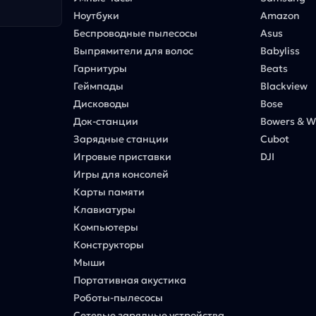
Ноутбуки
Amazon
Беспроводные пылесосы
Asus
Выпрямители для волос
Babyliss
Гарнитуры
Beats
Геймпады
Blackview
Дисководы
Bose
Док-станции
Bowers & Wi
Зарядные станции
Cubot
Игровые приставки
DJI
Игры для консолей
Карты памяти
Клавиатуры
Компьютеры
Конструкторы
Мыши
Портативная акустика
Роботы-пылесосы
Сетевые зарядные устройства