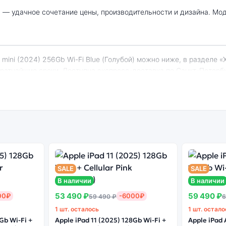
 кратчайшие сроки. Доступна экспресс-доставка по Санкт-Петерб
 mini (2024) 256Gb Wi-Fi Blue (Голубой):
енный
Системная
Огромный выбор
Высоко
н
оболочка
цветов и моделей
с
SALE
SALE
В наличии
В наличии
53 490 ₽
59 490 ₽
00₽
-6000₽
59 490 ₽
6
1 шт. осталось
1 шт. остало
ная версия может стоить дешевле, но корректная работа сервисо
Gb Wi-Fi +
Apple iPad 11 (2025) 128Gb Wi-Fi +
Apple iPad 