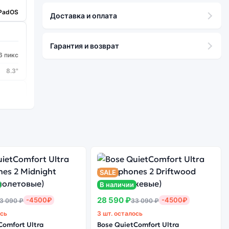
iPadOS
Доставка и оплата
Гарантия и возврат
6 пикс
8.3"
 Retina
17 Pro
SALE
В наличии
28 590 ₽
-4500₽
-4500₽
3 090 ₽
33 090 ₽
ось
3 шт. осталось
Comfort Ultra
Bose QuietComfort Ultra