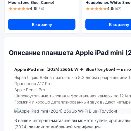
Moonstone Blue (Синие)
Headphones White Smo
★★★★★
★★★★★
4,8
4,9
(156)
(167)
В корзину
В корзину
Описание планшета Apple iPad mini (
Apple iPad mini (2024) 256Gb Wi-Fi Blue (Голубой) — выг
Экран Liquid Retina диагональю 8,3 дюйма разрешением 
Процессор А17 Pro
Apple Pencil Pro
Широкоугольные тыловая и фронтальная камеры по 12 Мп
Громкий и хорошо детализированный звук выдают четыре
Фото модели Apple iPad mini (2024)
В нашем интернет-магазине вы можете купить оригинальный планшет Apple iPad mini (2024) 256Gb Wi-Fi Blue (Голубой) по выгодной цене. Стоимость планшета Apple iPad mini
(2024) зависит от выбранной модификации.