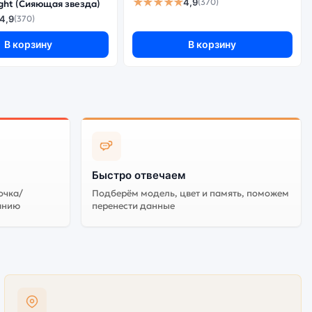
★★★★★
4,9
(370)
light (Сияющая звезда)
4,9
(370)
В корзину
В корзину
Быстро отвечаем
очка/
Подберём модель, цвет и память, поможем
анию
перенести данные