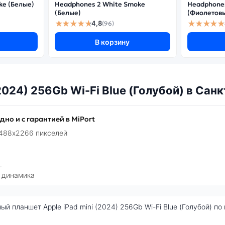
ke (Белые)
Headphones 2 White Smoke
Headphones
(Белые)
(Фиолетов
★★★★★
★★★★★
4,8
(96)
В корзину
2024) 256Gb Wi-Fi Blue (Голубой) в Сан
одно и с гарантией в MiPort
1488x2266 пикселей
.
 динамика