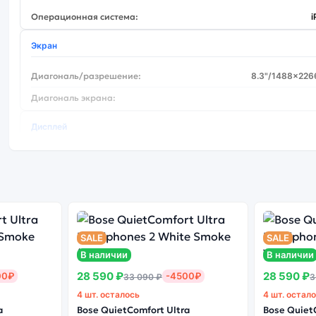
Операционная система:
Экран
Диагональ/разрешение:
8.3"/1488x226
Диагональ экрана:
Дисплей
Тип дисплея:
Liquid
Процессор
Модель процессора:
A
SALE
SALE
В наличии
В наличии
28 590 ₽
28 590 ₽
00₽
-4500₽
33 090 ₽
3
4 шт. осталось
4 шт. остал
a
Bose QuietComfort Ultra
Bose Quiet