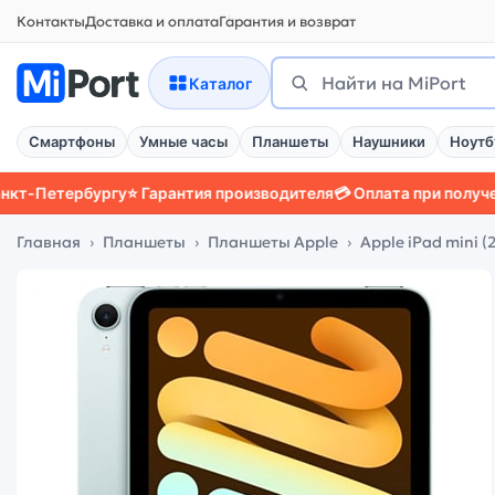
Контакты
Доставка и оплата
Гарантия и возврат
Поиск
Найти
Каталог
Смартфоны
Умные часы
Планшеты
Наушники
Ноутб
ербургу
⭐ Гарантия производителя
💳 Оплата при получении
📱 З
Главная
Планшеты
Планшеты Apple
Apple iPad mini (