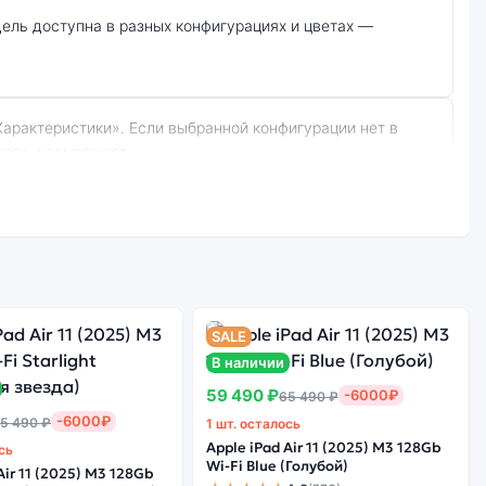
ургу и самовывоз.
Стоимость
планшета Apple
е качество
iPad mini (2024)
борки
SALE
256Gb Wi-Fi Blue
В наличии
(Голубой)
59 490 ₽
-6000₽
65 490 ₽
-6000₽
5 490 ₽
1 шт. осталось
Apple iPad Air 11 (2025) M3 128Gb
сь
в не гарантируется.
Wi-Fi Blue (Голубой)
Air 11 (2025) M3 128Gb