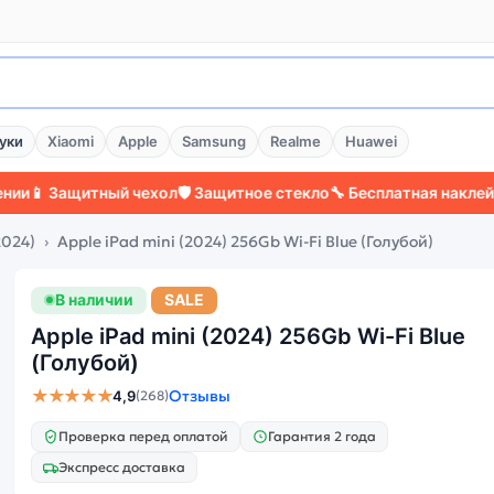
уки
Xiaomi
Apple
Samsung
Realme
Huawei
ащитный чехол
🛡️ Защитное стекло
🔧 Бесплатная наклейка стекл
2024)
Apple iPad mini (2024) 256Gb Wi-Fi Blue (Голубой)
В наличии
SALE
Apple iPad mini (2024) 256Gb Wi-Fi Blue
(Голубой)
★★★★★
Отзывы
4,9
(268)
Проверка перед оплатой
Гарантия 2 года
Экспресс доставка