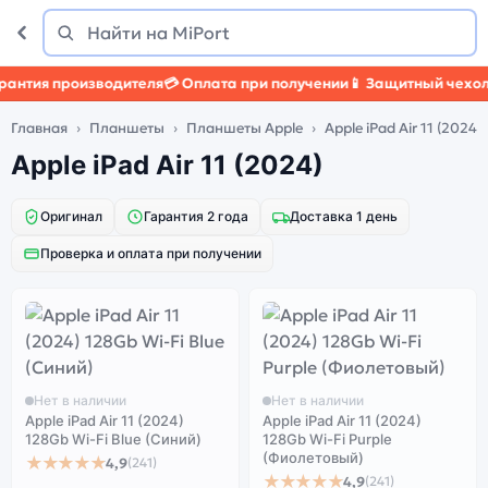
Поиск
Найти
я производителя
💳 Оплата при получении
📱 Защитный чехол
🛡️ З
Главная
Планшеты
Планшеты Apple
Apple iPad Air 11 (2024)
Apple iPad Air 11 (2024)
Оригинал
Гарантия 2 года
Доставка 1 день
Проверка и оплата при получении
Нет в наличии
Нет в наличии
Apple iPad Air 11 (2024)
Apple iPad Air 11 (2024)
128Gb Wi-Fi Blue (Синий)
128Gb Wi-Fi Purple
(Фиолетовый)
★★★★★
4,9
(241)
★★★★★
4,9
(241)