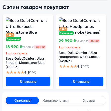
С этим товаром покупают
SALE
В наличии
SALE
В наличии
29 990 ₽
34 490 ₽
-4500₽
18 990 ₽
21 990 ₽
-3000₽
1 шт. осталось
Bose QuietComfort Ultra
1 шт. осталось
Headphones White Smoke
Bose QuietComfort Ultra
(Белые)
Earbuds Moonstone Blue
★★★★★
4,9
(167)
(Синие)
★★★★★
4,8
(156)
В корзину
В корзину
Описание
Характеристики
Отзывы