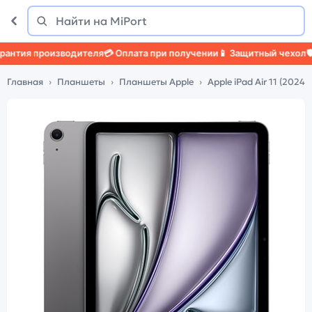
Поиск
Найти
тия производителя
💳 Оплата при получении
📱 Защитный чехол
🛡️ З
Главная
Планшеты
Планшеты Apple
Apple iPad Air 11 (2024)