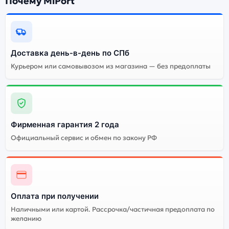
Почему MiPort
Gray (Серый Космос):
Энергоемкий
Процессор
аккумулятор
Доставка день-в-день по СПб
Качественный экран
Системная оболочка
Курьером или самовывозом из магазина — без предоплаты
Огромный выбор
Высокое качество
цветов и моделей
сборки
Стоимость планшета
Apple iPad Air 11 (2024)
Фирменная гарантия 2 года
1Tb Wi-Fi Space Gray
(Серый Космос)
Официальный сервис и обмен по закону РФ
Существует не оригинальная и оригинальная версия
планшета Apple iPad Air 11 (2024) 1Tb Wi-Fi Space
Gray (Серый Космос). Мы рекомендуем выбирать
Оплата при получении
оригинальной версию — она полностью
Наличными или картой. Рассрочка/частичная предоплата по
адаптирована и поддерживает все сервисы. Не
желанию
оригинальная версия может стоить дешевле, но