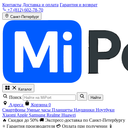
Контакты
Доставка и оплата
Гарантия и возврат
+7 (812) 602-78-70
Санкт-Петербург
Каталог
Поиск
Найти
Адреса
Корзина
0
Смартфоны
Умные часы
Планшеты
Наушники
Ноутбуки
Xiaomi
Apple
Samsung
Realme
Huawei
🔥 Скидки до 50%
🚚 Экспресс-доставка по Санкт-Петербургу
⭐ Гарантия производителя
💳 Оплата при получении
📱