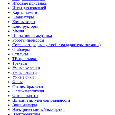
Игровые приставки
Игры для консолей
Карты памяти
Клавиатуры
Компьютеры
Конструкторы
Мыши
Портативная акустика
Роботы-пылесосы
Сетевые зарядные устройства (адаптеры питания)
Стайлеры
Стилусы
ТВ-приставки
Трекеры
Умные колонки
Умные кольца
Умные очки
Фены
Фитнес-браслеты
Флэш-накопители
Фотоаппараты
Шлемы виртуальной реальности
Экшн-камеры
Электрические зубные щетки
Электробритвы