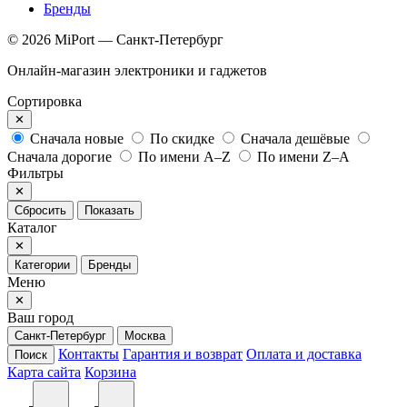
Бренды
© 2026 MiPort — Санкт-Петербург
Онлайн-магазин электроники и гаджетов
Сортировка
✕
Сначала новые
По скидке
Сначала дешёвые
Сначала дорогие
По имени A–Z
По имени Z–A
Фильтры
✕
Сбросить
Показать
Каталог
✕
Категории
Бренды
Меню
✕
Ваш город
Санкт-Петербург
Москва
Контакты
Гарантия и возврат
Оплата и доставка
Поиск
Карта сайта
Корзина