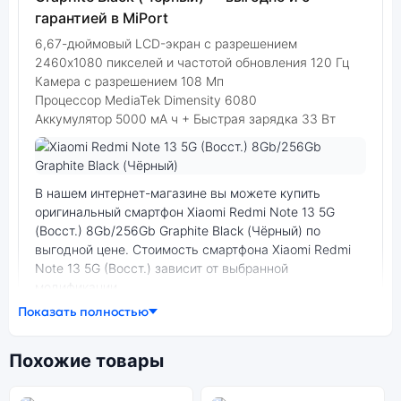
гарантией в MiPort
6,67-дюймовый LCD-экран с разрешением
2460х1080 пикселей и частотой обновления 120 Гц
Камера с разрешением 108 Мп
Процессор MediaTek Dimensity 6080
Аккумулятор 5000 мА ч + Быстрая зарядка 33 Вт
Фото модели Xiaomi Redmi Note 13 5G (Восст.)
В нашем интернет-магазине вы можете купить
оригинальный смартфон Xiaomi Redmi Note 13 5G
(Восст.) 8Gb/256Gb Graphite Black (Чёрный) по
выгодной цене. Стоимость смартфона Xiaomi Redmi
Note 13 5G (Восст.) зависит от выбранной
модификации.
Показать полностью
смартфон Xiaomi Redmi Note 13 5G (Восст.)
8Gb/256Gb Graphite Black (Чёрный) — удачное
Похожие товары
сочетание цены, производительности и дизайна.
Модель доступна в разных конфигурациях и цветах
— выбирайте под свои задачи.