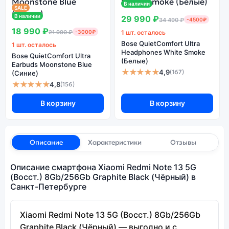
В наличии
SALE
В наличии
29 990 ₽
34 490 ₽
-4500₽
18 990 ₽
21 990 ₽
-3000₽
1 шт. осталось
Bose QuietComfort Ultra
1 шт. осталось
Headphones White Smoke
Bose QuietComfort Ultra
(Белые)
Earbuds Moonstone Blue
★★★★★
4,9
(167)
(Синие)
★★★★★
4,8
(156)
В корзину
В корзину
Описание
Характеристики
Отзывы
Описание смартфона Xiaomi Redmi Note 13 5G
(Восст.) 8Gb/256Gb Graphite Black (Чёрный) в
Санкт-Петербурге
Xiaomi Redmi Note 13 5G (Восст.) 8Gb/256Gb
Graphite Black (Чёрный) — выгодно и с