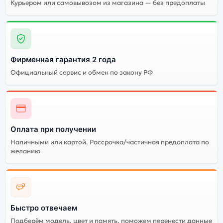
Огромный выбор
Высокое качество
Курьером или самовывозом из магазина — без предоплаты
цветов и моделей
сборки
Стоимость смартфона
Xiaomi Redmi Note 13 5G
(Восст.) 8Gb/256Gb
Graphite Black (Чёрный)
Фирменная гарантия 2 года
Официальный сервис и обмен по закону РФ
Существует китайская и глобальная версия
смартфона Xiaomi Redmi Note 13 5G (Восст.)
8Gb/256Gb Graphite Black (Чёрный). Мы рекомендуем
выбирать глобальной версию — она полностью
Оплата при получении
адаптирована и поддерживает все сервисы.
Китайская версия может стоить дешевле, но
Наличными или картой. Рассрочка/частичная предоплата по
желанию
корректная работа сервисов не гарантируется.
Быстро отвечаем
Подберём модель, цвет и память, поможем перенести данные