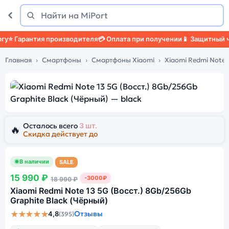
Поиск
Найти
 Гарантия производителя
💳 Оплата при получении
📱 Защитный чех
Главная
Смартфоны
Смартфоны Xiaomi
Xiaomi Redmi Note 1
Осталось всего
3 шт.
🔥
Скидка действует до
В наличии
SALE
15 990 ₽
-3000₽
18 990 ₽
Xiaomi Redmi Note 13 5G (Восст.) 8Gb/256Gb
Graphite Black (Чёрный)
★★★★★
Отзывы
4,8
(395)