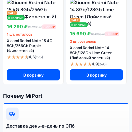
SALE
В наличии
Ознакомиться с детальными характеристиками
SALE
Xiaomi Redmi Note 13 5G (Восст.) 8Gb/256Gb Graphite
В наличии
16 290 ₽
19 290 ₽
-3000₽
Black (Чёрный) можно ниже, в разделе
15 690 ₽
1 шт. осталось
18 690 ₽
-3000₽
«Характеристики». Если выбранной конфигурации нет
Xiaomi Redmi Note 15 4G
3 шт. осталось
в наличии — оформите заказ на сайте, и мы привезём
8Gb/256Gb Purple
Xiaomi Redmi Note 14
её в кратчайшие сроки. Доступна экспресс-доставка
(Фиолетовый)
8Gb/128Gb Lime Green
по Санкт-Петербургу и самовывоз.
★★★★★
4,6
(193)
(Лаймовый зеленый)
★★★★★
4,9
(240)
В корзину
В корзину
Почему стоит купить смартфон
Xiaomi Redmi Note 13 5G (Восст.)
8Gb/256Gb Graphite Black (Чёрный):
Почему MiPort
Энергоемкий
Процессор
аккумулятор
Качественный экран
Системная оболочка
Доставка день-в-день по СПб