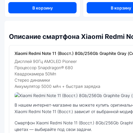
В корзину
В корзину
Описание смартфона Xiaomi Redmi No
Xiaomi Redmi Note 11 (Восст.) 8Gb/256Gb Graphite Gray (
Дисплей 90Гц AMOLED Pioneer
Процессор Snapdragon® 680
Квадрокамера 50Мп
Стерео динамики
Аккумулятор 5000 мАч + быстрая зарядка
Фото модели Xiaomi Redmi Note 11 (Восст.)
В нашем интернет-магазине вы можете купить оригинальный смартфон Xiaomi Redmi Note 11 (Восст.) 8Gb/256Gb Graphite Gray (Серый) по выгодной цене. Стоимость смартфона
Xiaomi Redmi Note 11 (Восст.) зависит от выбранной моди
смартфон Xiaomi Redmi Note 11 (Восст.) 8Gb/256Gb Graphite Gray (Серый) — удачное сочетание цены, производительности и дизайна. Модель доступна в разных конфигурациях и
цветах — выбирайте под свои задачи.