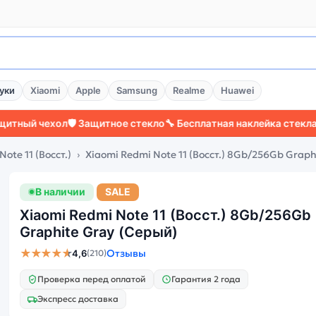
уки
Xiaomi
Apple
Samsung
Realme
Huawei
 чехол
🛡️ Защитное стекло
🔧 Бесплатная наклейка стекла
⚡ Боле
ote 11 (Восст.)
Xiaomi Redmi Note 11 (Восст.) 8Gb/256Gb Graph
В наличии
SALE
Xiaomi Redmi Note 11 (Восст.) 8Gb/256Gb
Graphite Gray (Серый)
★★★★★
Отзывы
4,6
(210)
Проверка перед оплатой
Гарантия 2 года
Экспресс доставка