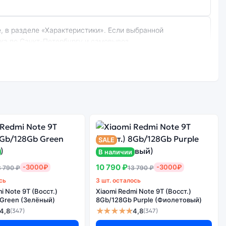
вка по Санкт-Петербургу и самовывоз.
ray (Серый):
Стоимость
смартфона Xiaomi
Redmi Note 11
е качество
(Восст.)
борки
SALE
8Gb/256Gb
Graphite Gray
В наличии
(Серый)
10 790 ₽
-3000₽
-3000₽
3 790 ₽
13 790 ₽
сь
3 шт. осталось
i Note 9T (Восст.)
Xiaomi Redmi Note 9T (Восст.)
Green (Зелёный)
8Gb/128Gb Purple (Фиолетовый)
рвисов не гарантируется.
★★★★★
4,8
4,8
(347)
(347)