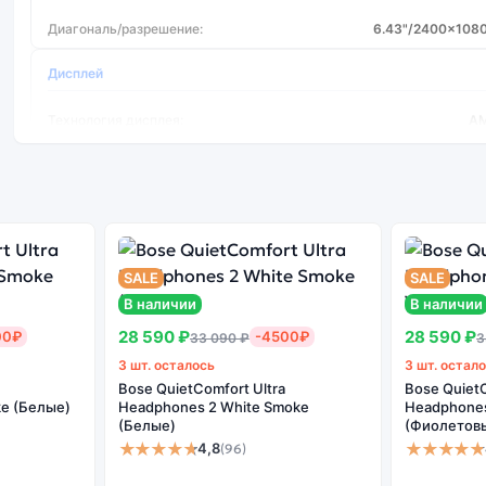
Диагональ/разрешение:
6.43"/2400x1080
Дисплей
Технология дисплея:
A
Gorilla Glass:
Процессор
Процессор:
Qualcomm SM6225 Snapdragon 
SALE
SALE
Частота процессора:
2
В наличии
В наличии
Количество ядер:
28 590 ₽
28 590 ₽
00₽
-4500₽
33 090 ₽
3
3 шт. осталось
3 шт. остал
Bose QuietComfort Ultra
Bose QuietC
e (Белые)
Headphones 2 White Smoke
Headphones 
(Белые)
(Фиолетов
★★★★★
★★★★★
4,8
(96)