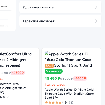
 пикс.
Доставка и оплата
Гарантия и возврат
MOLED
+
680 4G
.4 ГГц
SALE
8
В наличии
-4500₽
3 090 ₽
48 490 ₽
-6500₽
54 990 ₽
ось
omfort Ultra
1 шт. осталось
2 Midnight Violet
Apple Watch Series 10 46мм Gold
ые)
Titanium Case With Starlight Sport
4,8
(96)
Band S/M
★★★★★
4,9
(195)