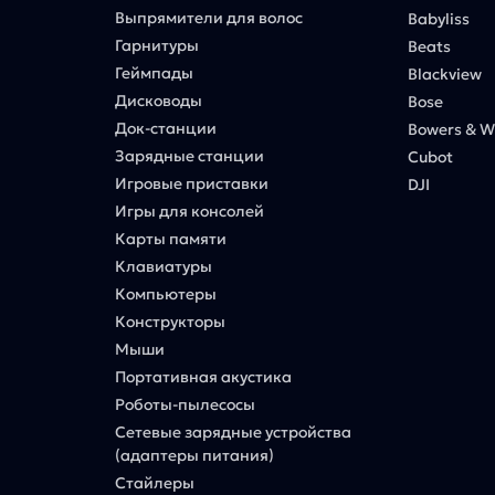
Выпрямители для волос
Babyliss
Гарнитуры
Beats
Геймпады
Blackview
Дисководы
Bose
Док-станции
Bowers & Wi
Зарядные станции
Cubot
Игровые приставки
DJI
Игры для консолей
Карты памяти
Клавиатуры
Компьютеры
Конструкторы
Мыши
Портативная акустика
Роботы-пылесосы
Сетевые зарядные устройства
(адаптеры питания)
Стайлеры