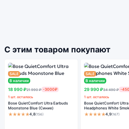
С этим товаром покупают
SALE
SALE
В наличии
В наличии
18 990 ₽
29 990 ₽
-3000₽
-45
21 990 ₽
34 490 ₽
1 шт. осталось
1 шт. осталось
Bose QuietComfort Ultra Earbuds
Bose QuietComfort Ultra
Moonstone Blue (Синие)
Headphones White Smok
★★★★★
★★★★★
4,8
4,9
(156)
(167)