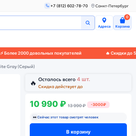
+7 (812) 602-78-70
Санкт-Петербург
0
Адреса
Корзина
е 2000 довольных покупателей
🔥 Скидки до 50%
🚚 Э
ite Gray (Серый)
Осталось всего
4 шт.
🔥
Скидка действует до
10 990 ₽
-3000₽
13 990 ₽
👀
Сейчас этот товар смотрят
человек
В корзину