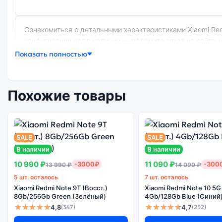
Ознакомиться с детальными характеристиками Xiaomi Redmi Note 11 (Восст.) 8Gb/256Gb Graphite Gray (Серый) можно ниже, в разделе «Характеристики». Если выбранной
конфигурации нет в наличии — оформите заказ на сайте, 
Показать полностью
Почему стоит купить смартфон Xiaomi R
Похожие товары
Энергоемкий
Качеств
Процессор
аккумулятор
экра
SALE
SALE
В наличии
В наличии
10 990 ₽
11 090 ₽
-3000₽
-300
13 990 ₽
14 090 ₽
5 шт. осталось
7 шт. осталось
Xiaomi Redmi Note 9T (Восст.)
Существует китайская и глобальная версия смартфона Xiaomi Redmi Note 11 (Восст.) 8Gb/256Gb Graphite Gray (Серый). Мы рекомендуем выбирать глобальной версию — она
Xiaomi Redmi Note 10 5G
8Gb/256Gb Green (Зелёный)
4Gb/128Gb Blue (Синий
полностью адаптирована и поддерживает все сервисы. Ки
★★★★★
★★★★★
4,8
4,7
(347)
(252)