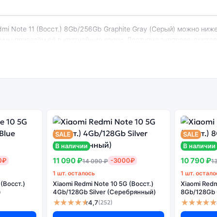
и мы привезём её в кратчайшие сроки. Доступна экспресс-доста
edmi Note 11 (Восст.) 8Gb/256Gb Graphite G
енный
Системная
Огромный выбор
Высоко
н
оболочка
цветов и моделей
с
SALE
SALE
В наличии
В наличии
11 090 ₽
10 790 ₽
0₽
-3000₽
14 090 ₽
1
1 шт. осталось
1 шт. остало
 (Восст.)
Xiaomi Redmi Note 10 5G (Восст.)
Xiaomi Redm
)
4Gb/128Gb Silver (Серебрянный)
8Gb/128Gb 
тайская версия может стоить дешевле, но корректная работа се
★★★★★
★★★★★
4,7
(252)