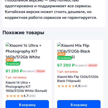
адаптирована и поддерживает все сервисы.
Китайская версия может стоить дешевле, но
корректная работа сервисов не гарантируется.
Похожие товары
SALE
В наличии
SALE
В наличии
67 290 ₽
73 290 ₽
-6000₽
81 290 ₽
86 790 ₽
-5500₽
1 шт. осталось
Xiaomi Mix Flip 12Gb/512Gb
1 шт. осталось
Black (Чёрный)
Xiaomi 14 Ultra +
★★★★★
4,9
(246)
Photography KIT
16Gb/512Gb White (Белый)
★★★★★
4,7
(235)
В корзину
В корзину