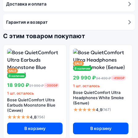
Доставка и оплата
Гарантия и возврат
С этим товаром покупают
SALE
В наличии
SALE
В наличии
29 990 ₽
34 490 ₽
-4500₽
18 990 ₽
21 990 ₽
-3000₽
1 шт. осталось
Bose QuietComfort Ultra
1 шт. осталось
Headphones White Smoke
Bose QuietComfort Ultra
(Белые)
Earbuds Moonstone Blue
★★★★★
4,9
(167)
(Синие)
★★★★★
4,8
(156)
В корзину
В корзину