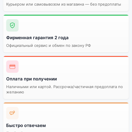
Курьером или самовывозом из магазина — без предоплаты
Качественный экран
Системная оболочка
Огромный выбор
Высокое качество
цветов и моделей
сборки
Фирменная гарантия 2 года
Стоимость смартфона
POCO F5 PRO 5G NFC
Официальный сервис и обмен по закону РФ
12Gb/512Gb White
(Белый)
Существует китайская и глобальная версия
Оплата при получении
смартфона POCO F5 PRO 5G NFC 12Gb/512Gb White
(Белый). Мы рекомендуем выбирать глобальной
Наличными или картой. Рассрочка/частичная предоплата по
версию — она полностью адаптирована и
желанию
поддерживает все сервисы. Китайская версия может
стоить дешевле, но корректная работа сервисов не
гарантируется.
Быстро отвечаем