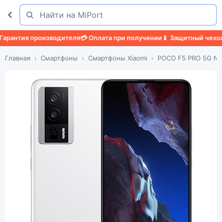
Поиск
Найти
антия производителя
💳 Оплата при получении
📱 Защитный чехол
🛡️
Главная
Смартфоны
Смартфоны Xiaomi
POCO F5 PRO 5G N