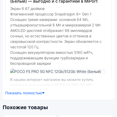
(Белый) — выгодно и с гарантией в MiPort
Экран 6.67 дюймов
Флагманский процессор Snapdragon 8+ Gen 1
Оснащен тремя камерами: основной 64 Мп,
утльраширокоугольной 8 Мп и макрокамерой 2 Мп
AMOLED-дисплей отображает 68 миллиардов
сочных, но естественных цветов и оттенков в
сверхвысокой контрастности. Экран обновляется с
частотой 120 Гц
Оснащен аккумулятором емкостью 5160 мА*ч,
поддерживающим функции турбозарядки и
беспроводной зарядки
Фото модели POCO F5 PRO 5G NFC
В нашем интернет-магазине вы можете купить
оригинальный смартфон POCO F5 PRO 5G NFC
12Gb/512Gb White (Белый) по выгодной цене.
Показать полностью
Стоимость смартфона POCO F5 PRO 5G NFC зависит
от выбранной модификации.
Похожие товары
смартфон POCO F5 PRO 5G NFC 12Gb/512Gb White
(Белый) — удачное сочетание цены,