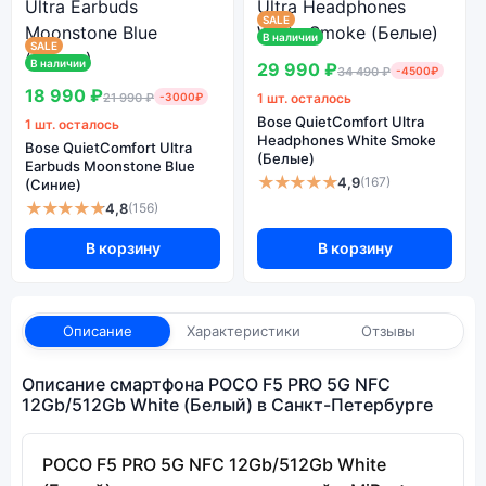
SALE
В наличии
SALE
В наличии
29 990 ₽
34 490 ₽
-4500₽
18 990 ₽
21 990 ₽
-3000₽
1 шт. осталось
Bose QuietComfort Ultra
1 шт. осталось
Headphones White Smoke
Bose QuietComfort Ultra
(Белые)
Earbuds Moonstone Blue
★★★★★
4,9
(167)
(Синие)
★★★★★
4,8
(156)
В корзину
В корзину
Описание
Характеристики
Отзывы
Описание смартфона POCO F5 PRO 5G NFC
12Gb/512Gb White (Белый) в Санкт-Петербурге
POCO F5 PRO 5G NFC 12Gb/512Gb White