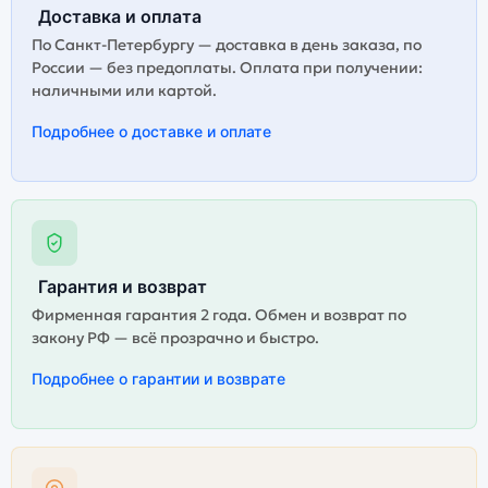
Доставка и оплата
Качественный экран
Системная оболочка
По Санкт-Петербургу — доставка в день заказа, по
России — без предоплаты. Оплата при получении:
Огромный выбор
Высокое качество
наличными или картой.
цветов и моделей
сборки
Подробнее о доставке и оплате
Стоимость смартфона
Samsung Galaxy S25
Ultra 5G (nano
SIM+eSIM) 16Gb/1Tb
Titanium Whitesilver
(Серебряный Титан)
Гарантия и возврат
Существует не оригинальная и оригинальная версия
Фирменная гарантия 2 года. Обмен и возврат по
смартфона Samsung Galaxy S25 Ultra 5G (nano
закону РФ — всё прозрачно и быстро.
SIM+eSIM) 16Gb/1Tb Titanium Whitesilver (Серебряный
Титан). Мы рекомендуем выбирать оригинальной
Подробнее о гарантии и возврате
версию — она полностью адаптирована и
поддерживает все сервисы. Не оригинальная версия
может стоить дешевле, но корректная работа
сервисов не гарантируется.