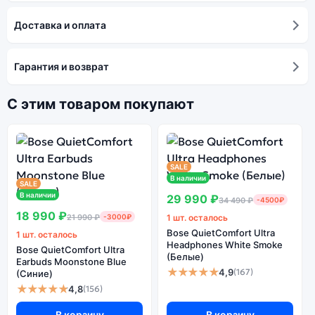
Доставка и оплата
Гарантия и возврат
С этим товаром покупают
SALE
В наличии
SALE
В наличии
29 990 ₽
34 490 ₽
-4500₽
18 990 ₽
21 990 ₽
-3000₽
1 шт. осталось
Bose QuietComfort Ultra
1 шт. осталось
Headphones White Smoke
Bose QuietComfort Ultra
(Белые)
Earbuds Moonstone Blue
★★★★★
4,9
(167)
(Синие)
★★★★★
4,8
(156)
В корзину
В корзину