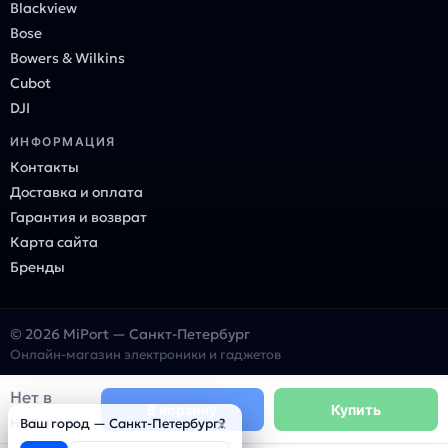
Blackview
Bose
Bowers & Wilkins
Cubot
DJI
ИНФОРМАЦИЯ
Контакты
Доставка и оплата
Гарантия и возврат
Карта сайта
Бренды
© 2026 MiPort — Санкт-Петербург
Онлайн-магазин электроники и гаджетов
Нет в
В корзину
Купить
наличии
×
Ваш город — Санкт-Петербург?