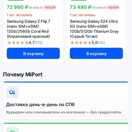
Петербургу и самовывоз.
72 990 ₽
73 490 ₽
78 990 ₽
-6000₽
79 490 ₽
-6000₽
1 шт. осталось
1 шт. осталось
Samsung Galaxy Z Flip 7
Samsung Galaxy S24 Ultra
Почему стоит купить смартфон
(nano SIM+eSIM)
5G (nano SIM+eSIM)
Samsung Galaxy Z Fold4 12Gb/256Gb
12Gb/256Gb Coral Red
12Gb/512Gb Titanium Gray
(Кораловаый красный)
(Серый Титан)
Beige (Бежевый):
★★★★★
★★★★★
4,7
5,0
(172)
(114)
Энергоемкий
В корзину
В корзину
Процессор
аккумулятор
Качественный экран
Системная оболочка
Почему MiPort
Огромный выбор
Высокое качество
цветов и моделей
сборки
Стоимость смартфона
Samsung Galaxy Z Fold4
Доставка день-в-день по СПб
12Gb/256Gb Beige
Курьером или самовывозом из магазина — без предоплаты
(Бежевый)
Существует не оригинальная и оригинальная версия