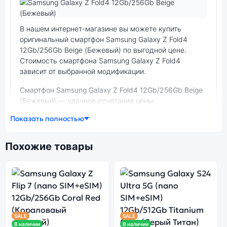
Фото модели Samsung Galaxy Z Fold4
В нашем интернет-магазине вы можете купить
оригинальный смартфон Samsung Galaxy Z Fold4
12Gb/256Gb Beige (Бежевый) по выгодной цене.
Стоимость смартфона Samsung Galaxy Z Fold4
зависит от выбранной модификации.
смартфон Samsung Galaxy Z Fold4 12Gb/256Gb Beige
(Бежевый) — удачное сочетание цены,
производительности и дизайна. Модель доступна в
Показать полностью
разных конфигурациях и цветах — выбирайте под
свои задачи.
Похожие товары
Ознакомиться с детальными характеристиками
Samsung Galaxy Z Fold4 12Gb/256Gb Beige (Бежевый)
можно ниже, в разделе «Характеристики». Если
выбранной конфигурации нет в наличии — оформите
заказ на сайте, и мы привезём её в кратчайшие
SALE
SALE
сроки. Доступна экспресс-доставка по Санкт-
В наличии
В наличии