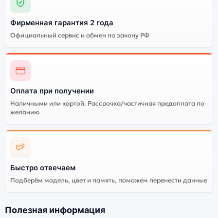
смартфона Samsung Galaxy Z Fold4 12Gb/256Gb Beige
(Бежевый). Мы рекомендуем выбирать оригинальной
Фирменная гарантия 2 года
версию — она полностью адаптирована и
Официальный сервис и обмен по закону РФ
поддерживает все сервисы. Не оригинальная версия
может стоить дешевле, но корректная работа
сервисов не гарантируется.
Оплата при получении
Наличными или картой. Рассрочка/частичная предоплата по
желанию
Быстро отвечаем
Подберём модель, цвет и память, поможем перенести данные
Полезная информация