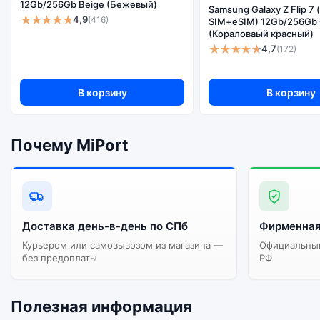
12Gb/256Gb Beige (Бежевый)
Samsung Galaxy Z Flip 7 
★★★★★
4,9
(416)
Существует не оригинальная и оригинальная версия смартфона Samsung Galaxy S24 Ultra 5G (nano SIM+eSIM) 12Gb/512Gb Titanium Black (Чёрный Титан). Мы рекомендуем выбирать
SIM+eSIM) 12Gb/256Gb 
(Кораловаый красный)
оригинальной версию — она полностью адаптирована и по
★★★★★
4,7
(172)
гарантируется.
В корзину
В корзину
Почему MiPort
Доставка день-в-день по СПб
Фирменная
Курьером или самовывозом из магазина —
Официальный
без предоплаты
РФ
Полезная информация