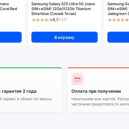
(nano
Samsung Galaxy S25 Ultra 5G (nano
Samsung Gal
Coral Red
SIM+eSIM) 12Gb/512Gb Titanium
SIM+eSIM) 
Silverblue (Синий Титан)
Jadegreen 
ддерживает все сервисы. Не оригинальная версия может стоить
★★★★★
★★★★★
4,7
(107)
В корзину
 гарантия 2 года
Оплата при получении
 сервис и обмен по закону
Наличными или картой. Расср
частичная предоплата по жел