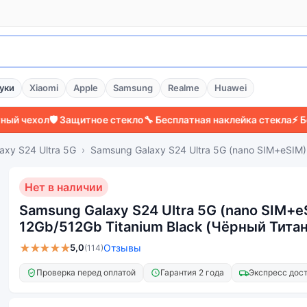
уки
Xiaomi
Apple
Samsung
Realme
Huawei
ол
🛡️ Защитное стекло
🔧 Бесплатная наклейка стекла
⚡ Более 20
axy S24 Ultra 5G
Samsung Galaxy S24 Ultra 5G (nano SIM+eSIM)
Нет в наличии
Samsung Galaxy S24 Ultra 5G (nano SIM+e
12Gb/512Gb Titanium Black (Чёрный Титан
★★★★★
5,0
Отзывы
(114)
Проверка перед оплатой
Гарантия 2 года
Экспресс дос