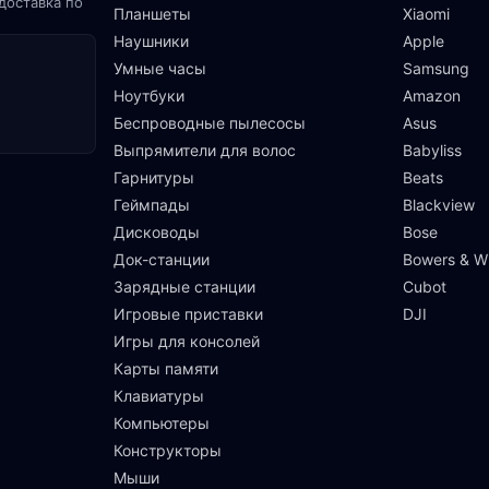
доставка по
Планшеты
Xiaomi
Наушники
Apple
Умные часы
Samsung
Ноутбуки
Amazon
Беспроводные пылесосы
Asus
Выпрямители для волос
Babyliss
Гарнитуры
Beats
Геймпады
Blackview
Дисководы
Bose
Док-станции
Bowers & Wi
Зарядные станции
Cubot
Игровые приставки
DJI
Игры для консолей
Карты памяти
Клавиатуры
Компьютеры
Конструкторы
Мыши