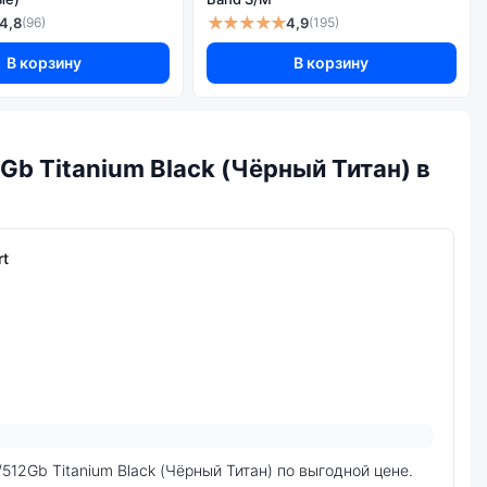
★★★★★
4,8
4,9
(96)
(195)
В корзину
В корзину
b Titanium Black (Чёрный Титан) в
rt