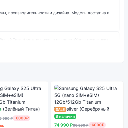
 экспресс-доставка по Санкт-Петербургу и самовывоз.
512Gb Titanium Black (Чёрный Титан):
Стоимость
смартфона
Samsung Galaxy
е качество
S24 Ultra 5G (nano
борки
SIM+eSIM)
12Gb/512Gb
SALE
Titanium Black
В наличии
-6000₽
9 990 ₽
(Чёрный Титан)
74 990 ₽
-6000₽
80 990 ₽
ось