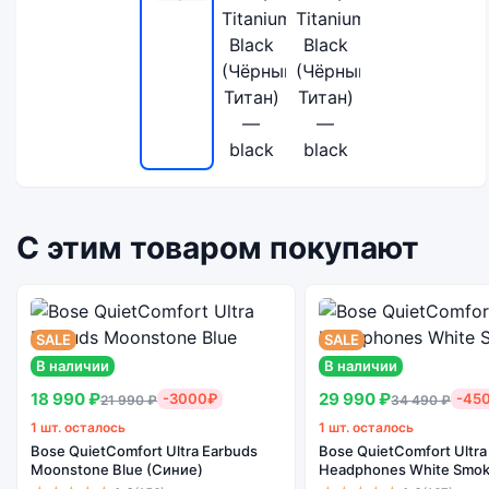
С этим товаром покупают
SALE
SALE
В наличии
В наличии
18 990 ₽
29 990 ₽
-3000₽
-45
21 990 ₽
34 490 ₽
1 шт. осталось
1 шт. осталось
Bose QuietComfort Ultra Earbuds
Bose QuietComfort Ultra
Moonstone Blue (Синие)
Headphones White Smok