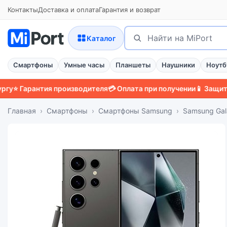
Контакты
Доставка и оплата
Гарантия и возврат
Поиск
Найти
Каталог
Смартфоны
Умные часы
Планшеты
Наушники
Ноутб
рантия производителя
💳 Оплата при получении
📱 Защитный чех
Главная
Смартфоны
Смартфоны Samsung
Samsung Gal