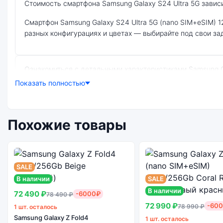
Стоимость смартфона Samsung Galaxy S24 Ultra 5G завис
смартфон Samsung Galaxy S24 Ultra 5G (nano SIM+eSIM) 12Gb/512Gb Titanium Black (Чёрный Титан) — удачное сочетание цены, производительности и дизайна. Модель доступна в
разных конфигурациях и цветах — выбирайте под свои за
Ознакомиться с детальными характеристиками Samsung Galaxy S24 Ultra 5G (nano SIM+eSIM) 12Gb/512Gb Titanium Black (Чёрный Титан) можно ниже, в разделе «Характеристики».
Если выбранной конфигурации нет в наличии — оформите 
Показать полностью
Почему стоит купить смартфон Samsung 
Похожие товары
SALE
Энергоемкий
Качеств
Процессор
аккумулятор
экра
В наличии
SALE
В наличии
72 490 ₽
-6000₽
78 490 ₽
72 990 ₽
-60
78 990 ₽
1 шт. осталось
Samsung Galaxy Z Fold4
1 шт. осталось