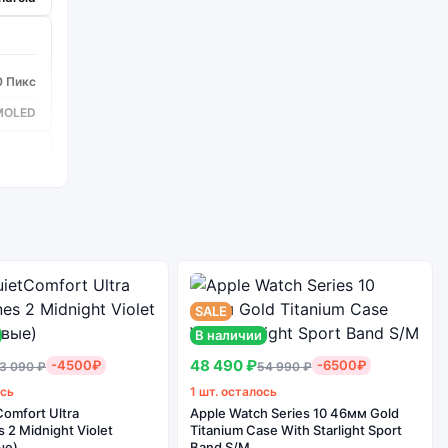
0 Пикс
MOLED
8 Gen3
8
SALE
4 шт
В наличии
/10/50
48 490 ₽
-4500₽
-6500₽
3 090 ₽
54 990 ₽
Да
ось
1 шт. осталось
omfort Ultra
Apple Watch Series 10 46мм Gold
2 Midnight Violet
Titanium Case With Starlight Sport
ые)
Band S/M