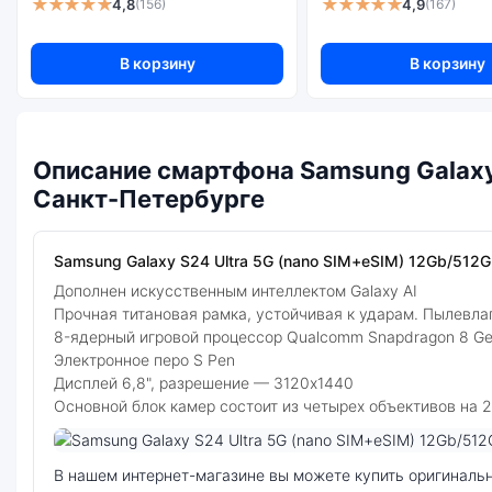
★★★★★
★★★★★
4,8
4,9
(156)
(167)
В корзину
В корзину
Описание смартфона Samsung Galaxy 
Санкт-Петербурге
Samsung Galaxy S24 Ultra 5G (nano SIM+eSIM) 12Gb/512Gb
Дополнен искусственным интеллектом Galaxy AI
Прочная титановая рамка, устойчивая к ударам. Пылевла
8-ядерный игровой процессор Qualcomm Snapdragon 8 Ge
Электронное перо S Pen
Дисплей 6,8", разрешение — 3120x1440
Основной блок камер состоит из четырех объективов на 20
Фото модели Samsung Galaxy S24 Ultra 5G
В нашем интернет-магазине вы можете купить оригинальный смартфон Samsung Galaxy S24 Ultra 5G (nano SIM+eSIM) 12Gb/512Gb Titanium Black (Чёрный Титан) по выгодной цене.