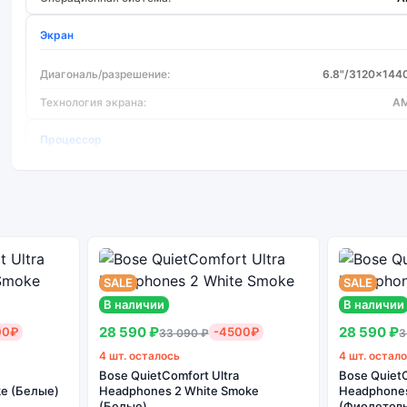
Экран
Диагональ/разрешение:
6.8"/3120x144
Технология экрана:
A
Процессор
Процессор:
Qualcomm Snapdragon 
Количество ядер:
Основная камера
SALE
SALE
Количество основных камер:
В наличии
В наличии
Фотокамера МПикс:
12/200
28 590 ₽
28 590 ₽
00₽
-4500₽
33 090 ₽
3
Оптическая стабилизация:
4 шт. осталось
4 шт. остал
Bose QuietComfort Ultra
Bose QuietC
e (Белые)
Headphones 2 White Smoke
Headphones 
(Белые)
(Фиолетов