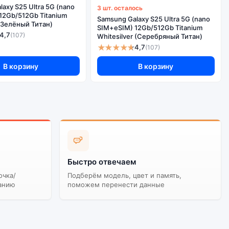
axy S25 Ultra 5G (nano
3 шт. осталось
12Gb/512Gb Titanium
Samsung Galaxy S25 Ultra 5G (nano
(Зелёный Титан)
 дешевле, но корректная работа сервисов не
SIM+eSIM) 12Gb/512Gb Titanium
4,7
(107)
Whitesilver (Серебряный Титан)
★★★★★
4,7
(107)
В корзину
В корзину
Быстро отвечаем
очка/
Подберём модель, цвет и память,
анию
поможем перенести данные