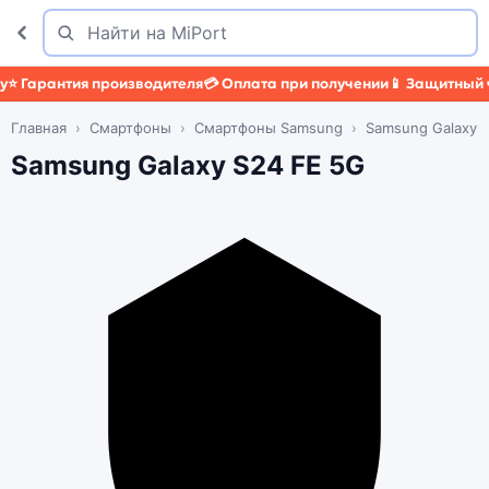
Поиск
Найти
арантия производителя
💳 Оплата при получении
📱 Защитный чехо
Главная
Смартфоны
Смартфоны Samsung
Samsung Galaxy 
Samsung Galaxy S24 FE 5G