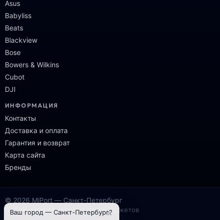
Asus
Babyliss
Beats
Blackview
Bose
Bowers & Wilkins
Cubot
DJI
ИНФОРМАЦИЯ
Контакты
Доставка и оплата
Гарантия и возврат
Карта сайта
Бренды
© 2026 MiPort — Санкт-Петербург
Онлайн-магазин электроники и гаджетов
×
Ваш город — Санкт-Петербург?