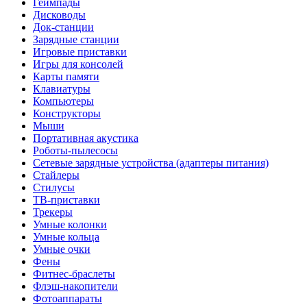
Геймпады
Дисководы
Док-станции
Зарядные станции
Игровые приставки
Игры для консолей
Карты памяти
Клавиатуры
Компьютеры
Конструкторы
Мыши
Портативная акустика
Роботы-пылесосы
Сетевые зарядные устройства (адаптеры питания)
Стайлеры
Стилусы
ТВ-приставки
Трекеры
Умные колонки
Умные кольца
Умные очки
Фены
Фитнес-браслеты
Флэш-накопители
Фотоаппараты