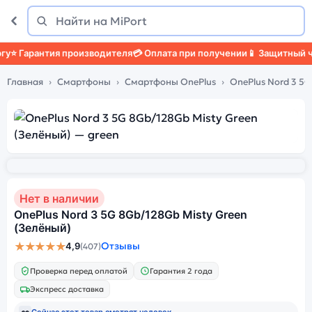
Поиск
Найти
 Гарантия производителя
💳 Оплата при получении
📱 Защитный чех
Главная
Смартфоны
Смартфоны OnePlus
OnePlus Nord 3 5G
Нет в наличии
OnePlus Nord 3 5G 8Gb/128Gb Misty Green
(Зелёный)
★★★★★
Отзывы
4,9
(407)
Проверка перед оплатой
Гарантия 2 года
Экспресс доставка
👀
Сейчас этот товар смотрят
человек