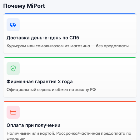
Энергоемкий
Процессор
Почему MiPort
аккумулятор
Качественный экран
Системная оболочка
Огромный выбор
Высокое качество
цветов и моделей
сборки
Доставка день-в-день по СПб
Курьером или самовывозом из магазина — без предоплаты
Стоимость смартфона
OnePlus Nord 3 5G
8Gb/128Gb Misty Green
(Зелёный)
Фирменная гарантия 2 года
Существует китайская и глобальная версия
Официальный сервис и обмен по закону РФ
смартфона OnePlus Nord 3 5G 8Gb/128Gb Misty Green
(Зелёный). Мы рекомендуем выбирать глобальной
версию — она полностью адаптирована и
поддерживает все сервисы. Китайская версия может
стоить дешевле, но корректная работа сервисов не
Оплата при получении
гарантируется.
Наличными или картой. Рассрочка/частичная предоплата по
желанию