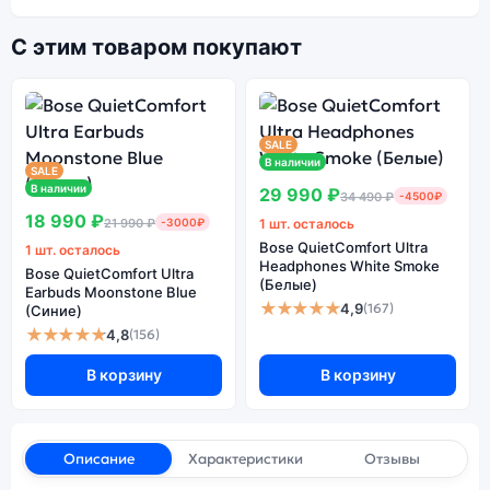
С этим товаром покупают
SALE
В наличии
SALE
В наличии
29 990 ₽
34 490 ₽
-4500₽
18 990 ₽
21 990 ₽
-3000₽
1 шт. осталось
Bose QuietComfort Ultra
1 шт. осталось
Headphones White Smoke
Bose QuietComfort Ultra
(Белые)
Earbuds Moonstone Blue
★★★★★
4,9
(167)
(Синие)
★★★★★
4,8
(156)
В корзину
В корзину
Описание
Характеристики
Отзывы