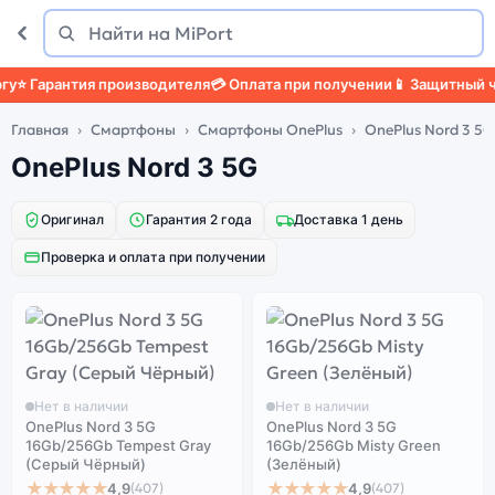
Поиск
Найти
⭐ Гарантия производителя
💳 Оплата при получении
📱 Защитный чех
Главная
Смартфоны
Смартфоны OnePlus
OnePlus Nord 3 5G
OnePlus Nord 3 5G
Оригинал
Гарантия 2 года
Доставка 1 день
Проверка и оплата при получении
Нет в наличии
Нет в наличии
OnePlus Nord 3 5G
OnePlus Nord 3 5G
16Gb/256Gb Tempest Gray
16Gb/256Gb Misty Green
(Серый Чёрный)
(Зелёный)
★★★★★
★★★★★
4,9
4,9
(407)
(407)