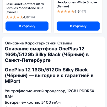
Headphones White Smoke
Bose QuietComfort Ultra
(Белые)
Earbuds Moonstone Blue
★★★★★
4,9
(167)
(Синие)
★★★★★
4,8
(156)
В корзину
В корзину
Описание
Характеристики
Отзывы
Описание смартфона OnePlus 12
16Gb/512Gb Silky Black (Чёрный) в
Санкт-Петербурге
OnePlus 12 16Gb/512Gb Silky Black
(Чёрный) — выгодно и с гарантией в
MiPort
Ультрафлагманский процессор, 12GB LPDDR5X
RAM
Батарея емкостью 5400 мА·ч