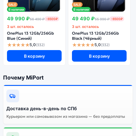
SALE
SALE
В наличии
В наличии
49 990 ₽
49 490 ₽
56 490 ₽
-6500₽
55 990 ₽
-6500₽
3 шт. осталось
3 шт. осталось
OnePlus 13 12Gb/256Gb
OnePlus 13 12Gb/256Gb
Blue (Синий)
Black (Чёрный)
★★★★★
★★★★★
5,0
5,0
(332)
(332)
В корзину
В корзину
Почему MiPort
Доставка день-в-день по СПб
Курьером или самовывозом из магазина — без предоплаты