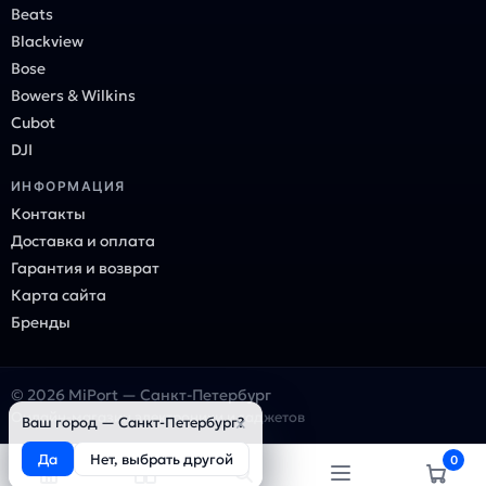
Beats
Blackview
Bose
Bowers & Wilkins
Cubot
DJI
ИНФОРМАЦИЯ
Контакты
Доставка и оплата
Гарантия и возврат
Карта сайта
Бренды
© 2026 MiPort — Санкт-Петербург
Онлайн-магазин электроники и гаджетов
×
Ваш город — Санкт-Петербург?
Да
Нет, выбрать другой
0