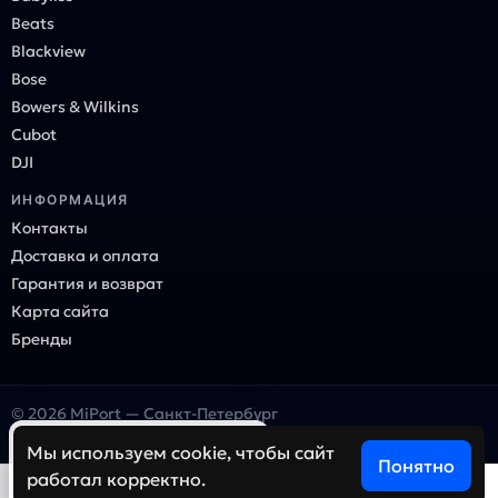
Beats
Blackview
Bose
Bowers & Wilkins
Cubot
DJI
ИНФОРМАЦИЯ
Контакты
Доставка и оплата
Гарантия и возврат
Карта сайта
Бренды
© 2026 MiPort — Санкт-Петербург
Онлайн-магазин электроники и гаджетов
×
Ваш город — Санкт-Петербург?
Мы используем cookie, чтобы сайт
Понятно
работал корректно.
Да
Нет, выбрать другой
0