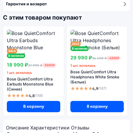
Гарантия и возврат
С этим товаром покупают
SALE
В наличии
SALE
В наличии
29 990 ₽
34 490 ₽
-4500₽
18 990 ₽
21 990 ₽
-3000₽
1 шт. осталось
Bose QuietComfort Ultra
1 шт. осталось
Headphones White Smoke
Bose QuietComfort Ultra
(Белые)
Earbuds Moonstone Blue
★★★★★
4,9
(167)
(Синие)
★★★★★
4,8
(156)
В корзину
В корзину
Описание
Характеристики
Отзывы