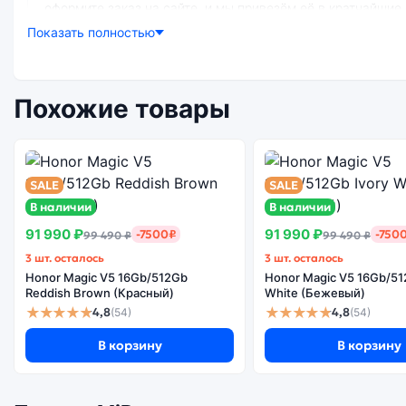
оформите заказ на сайте, и мы привезём её в кратчайшие
Показать полностью
Почему стоит купить смартфон Honor 8
Похожие товары
Энергоемкий
Качеств
Процессор
аккумулятор
экр
SALE
SALE
В наличии
В наличии
91 990 ₽
91 990 ₽
-7500₽
-750
99 490 ₽
99 490 ₽
3 шт. осталось
3 шт. осталось
Honor Magic V5 16Gb/512Gb
Honor Magic V5 16Gb/51
Reddish Brown (Красный)
White (Бежевый)
★★★★★
★★★★★
4,8
4,8
(54)
(54)
В корзину
В корзину