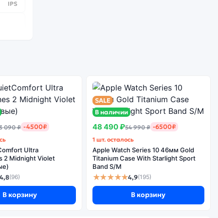
IPS
.3 ГГц
8
SALE
1 шт.
В наличии
13
48 490 ₽
-4500₽
-6500₽
3 090 ₽
54 990 ₽
30 к/с
сь
1 шт. осталось
omfort Ultra
Apple Watch Series 10 46мм Gold
2 Midnight Violet
Titanium Case With Starlight Sport
ые)
Band S/M
★★★★★
4,8
4,9
(96)
(195)
В корзину
В корзину