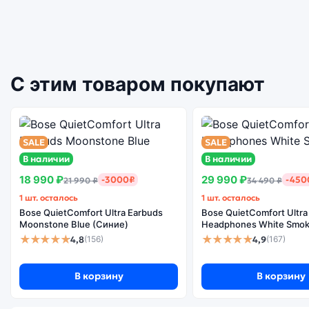
С этим товаром покупают
SALE
SALE
В наличии
В наличии
18 990 ₽
29 990 ₽
-3000₽
-450
21 990 ₽
34 490 ₽
1 шт. осталось
1 шт. осталось
Bose QuietComfort Ultra Earbuds
Bose QuietComfort Ultra
Moonstone Blue (Синие)
Headphones White Smok
★★★★★
★★★★★
4,8
4,9
(156)
(167)
В корзину
В корзину