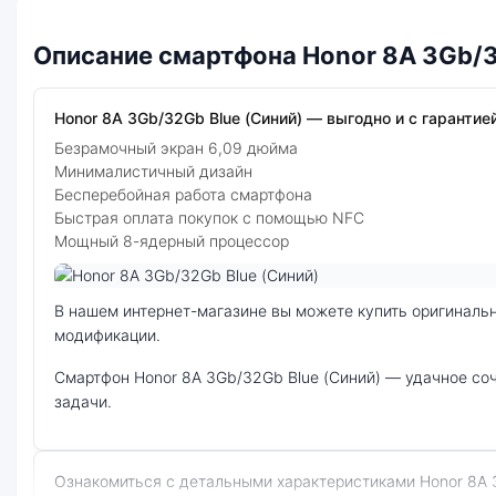
Описание смартфона Honor 8A 3Gb/3
Honor 8A 3Gb/32Gb Blue (Синий) — выгодно и с гарантией
Безрамочный экран 6,09 дюйма
Минималистичный дизайн
Бесперебойная работа смартфона
Быстрая оплата покупок с помощью NFC
Мощный 8-ядерный процессор
Фото модели Honor 8A
В нашем интернет-магазине вы можете купить оригинальный смартфон Honor 8A 3Gb/32Gb Blue (Синий) по выгодной цене. Стоимость смартфона Honor 8A зависит от выбранной
модификации.
смартфон Honor 8A 3Gb/32Gb Blue (Синий) — удачное сочетание цены, производительности и дизайна. Модель доступна в разных конфигурациях и цветах — выбирайте под свои
задачи.
Ознакомиться с детальными характеристиками Honor 8A 3Gb/32Gb Blue (Синий) можно ниже, в разделе «Характеристики». Если выбранной конфигурации нет в наличии —