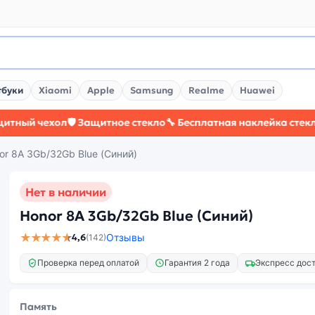
тбуки
Xiaomi
Apple
Samsung
Realme
Huawei
 чехол
🛡️ Защитное стекло
🔧 Бесплатная наклейка стекла
⚡ Бо
or 8A 3Gb/32Gb Blue (Синий)
Нет в наличии
Honor 8A 3Gb/32Gb Blue (Синий)
★★★★★
4,6
Отзывы
(142)
Проверка перед оплатой
Гарантия 2 года
Экспресс дос
Память