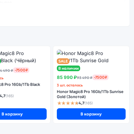
вывоз.
Стоимость
е качество
смартфона Honor
борки
8A 3Gb/32Gb Blue
(Синий)
SALE
В наличии
-7500₽
4 490 ₽
85 990 ₽
-7500₽
93 490 ₽
сь
8 Pro 16Gb/1Tb Black
3 шт. осталось
Honor Magic8 Pro 16Gb/1Tb Sunrise
4,7
(165)
Gold (Золотой)
★★★★★
4,7
(165)
В корзину
В корзину