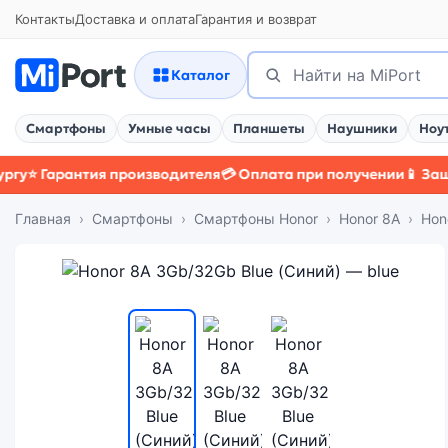
Контакты
Доставка и оплата
Гарантия и возврат
Поиск
Найти
Каталог
Смартфоны
Умные часы
Планшеты
Наушники
Ноу
Гарантия производителя
💳 Оплата при получении
📱 Защитный
Главная
Смартфоны
Смартфоны Honor
Honor 8A
Hon