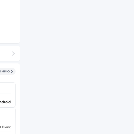
санию
ndroid
0 Пикс