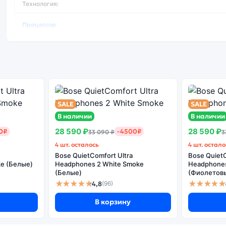
Технология:
Процессор
Процессор:
MediaTek MT6765 Helio P35 2
Количество ядер:
Основная камера
SALE
SALE
Количество основных камер:
В наличии
В наличии
Фотокамера МПикс:
28 590 ₽
28 590 ₽
0₽
-4500₽
33 090 ₽
3
Съемка Full HD (1080p):
1920х1080 пикс 
4 шт. осталось
4 шт. остало
Bose QuietComfort Ultra
Bose QuietC
e (Белые)
Headphones 2 White Smoke
Headphones 
(Белые)
(Фиолетов
★★★★★
★★★★★
4,8
(96)
В корзину