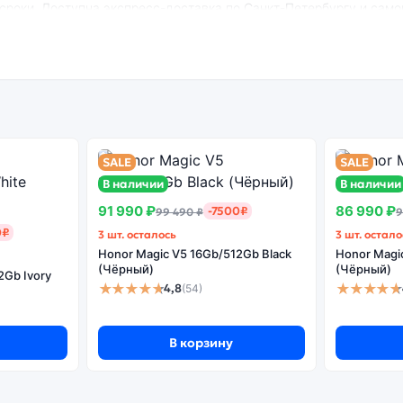
 сроки. Доступна экспресс-доставка по Санкт-Петербургу и само
A 3Gb/32Gb Blue (Синий):
енный
Системная
Огромный выбор
Высоко
ан
оболочка
цветов и моделей
с
SALE
SALE
В наличии
В наличии
91 990 ₽
86 990 ₽
-7500₽
99 490 ₽
9
0₽
3 шт. осталось
3 шт. остало
Honor Magic V5 16Gb/512Gb Black
Honor Magic
(Чёрный)
(Чёрный)
2Gb Ivory
★★★★★
★★★★★
4,8
(54)
В корзину