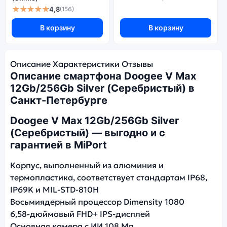
★★★★★
4,8
(156)
В корзину
В корзину
Описание
Характеристики
Отзывы
Описание смартфона Doogee V Max
12Gb/256Gb Silver (Серебристый) в
Санкт-Петербурге
Doogee V Max 12Gb/256Gb Silver
(Серебристый) — выгодно и с
гарантией в MiPort
Корпус, выполненный из алюминия и
термопластика, соответствует стандартам IP68,
IP69K и MIL-STD-810H
Восьмиядерный процессор Dimensity 1080
6,58-дюймовый FHD+ IPS-дисплей
Основная камера с ИИ 108 Мп