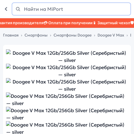
Поиск
Найти
я производителя
💳 Оплата при получении
📱 Защитный чехол
🛡️ Защ
Главная
Смартфоны
Смартфоны Doogee
Doogee V Max
D