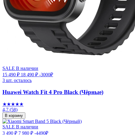
SALE
В наличии
15 490 ₽
18 490 ₽
-3000₽
3 шт. осталось
Huawei Watch Fit 4 Pro Black (Чёрные)
★★★★★
4,7
(58)
В корзину
SALE
В наличии
3 490 ₽
7 980 ₽
-4490₽