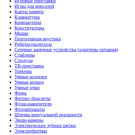
Игровые приставки
Игры для консолей
Карты памяти
Клавиатуры
Компьютеры
Конструкторы
Мыши
Портативная акустика
Роботы-пылесосы
Сетевые зарядные устройства (адаптеры питания)
Стайлеры
Стилусы
ТВ-приставки
Трекеры
Умные колонки
Умные кольца
Умные очки
Фены
Фитнес-браслеты
Флэш-накопители
Фотоаппараты
Шлемы виртуальной реальности
Экшн-камеры
Электрические зубные щетки
Электробритвы