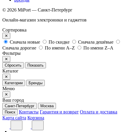
© 2026 MiPort — Санкт-Петербург
Онлайн-магазин электроники и гаджетов
Сортировка
✕
Сначала новые
По скидке
Сначала дешёвые
Сначала дорогие
По имени A–Z
По имени Z–A
Фильтры
✕
Сбросить
Показать
Каталог
✕
Категории
Бренды
Меню
✕
Ваш город
Санкт-Петербург
Москва
Контакты
Гарантия и возврат
Оплата и доставка
Поиск
Карта сайта
Корзина