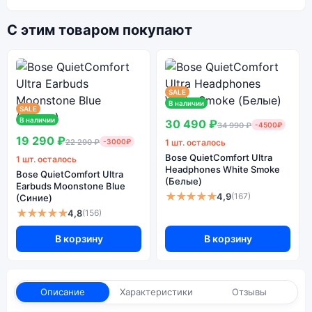
С этим товаром покупают
SALE
В наличии
SALE
В наличии
30 490 ₽
34 990 ₽
-4500₽
19 290 ₽
22 290 ₽
-3000₽
1 шт. осталось
Bose QuietComfort Ultra
1 шт. осталось
Headphones White Smoke
Bose QuietComfort Ultra
(Белые)
Earbuds Moonstone Blue
★★★★★
4,9
(167)
(Синие)
★★★★★
4,8
(156)
В корзину
В корзину
Описание
Характеристики
Отзывы