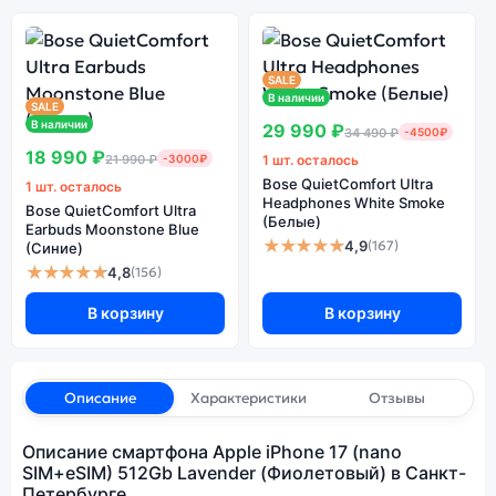
SALE
В наличии
SALE
В наличии
29 990 ₽
34 490 ₽
-4500₽
18 990 ₽
21 990 ₽
-3000₽
1 шт. осталось
Bose QuietComfort Ultra
1 шт. осталось
Headphones White Smoke
Bose QuietComfort Ultra
(Белые)
Earbuds Moonstone Blue
★★★★★
4,9
(167)
(Синие)
★★★★★
4,8
(156)
В корзину
В корзину
Описание
Характеристики
Отзывы
Описание смартфона Apple iPhone 17 (nano
SIM+eSIM) 512Gb Lavender (Фиолетовый) в Санкт-
Петербурге