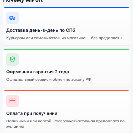
Почему стоит купить смартфон
Apple iPhone 17 (nano SIM+eSIM)
512Gb Lavender (Фиолетовый):
Доставка день-в-день по СПб
Курьером или самовывозом из магазина — без предоплаты
Энергоемкий
Процессор
аккумулятор
Качественный экран
Системная оболочка
Огромный выбор
Высокое качество
Фирменная гарантия 2 года
цветов и моделей
сборки
Официальный сервис и обмен по закону РФ
Стоимость смартфона
Apple iPhone 17 (nano
SIM+eSIM) 512Gb
Lavender (Фиолетовый)
Оплата при получении
Существует не оригинальная и оригинальная версия
Наличными или картой. Рассрочка/частичная предоплата по
желанию
смартфона Apple iPhone 17 (nano SIM+eSIM) 512Gb