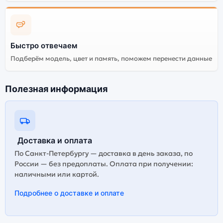
Lavender (Фиолетовый). Мы рекомендуем выбирать
оригинальной версию — она полностью
адаптирована и поддерживает все сервисы. Не
оригинальная версия может стоить дешевле, но
корректная работа сервисов не гарантируется.
Быстро отвечаем
Подберём модель, цвет и память, поможем перенести данные
Полезная информация
Доставка и оплата
По Санкт-Петербургу — доставка в день заказа, по
России — без предоплаты. Оплата при получении:
наличными или картой.
Подробнее о доставке и оплате