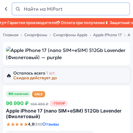
Поиск
Найти
 Гарантия производителя
💳 Оплата при получении
📱 Защитный чехо
Главная
Смартфоны
Смартфоны Apple
Apple iPhone 17
Ap
Осталось всего
1 шт.
🔥
Скидка действует до
В наличии
SALE
96 990 ₽
-7500₽
104 490 ₽
Apple iPhone 17 (nano SIM+eSIM) 512Gb Lavender
(Фиолетовый)
★★★★★
Отзывы
4,9
(310)