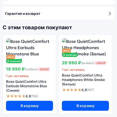
Гарантия и возврат
С этим товаром покупают
SALE
В наличии
SALE
В наличии
29 990 ₽
34 490 ₽
-4500₽
18 990 ₽
21 990 ₽
-3000₽
1 шт. осталось
Bose QuietComfort Ultra
1 шт. осталось
Headphones White Smoke
Bose QuietComfort Ultra
(Белые)
Earbuds Moonstone Blue
★★★★★
4,9
(167)
(Синие)
★★★★★
4,8
(156)
В корзину
В корзину