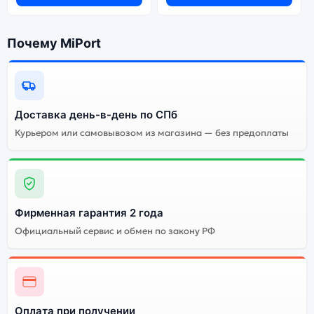
Blue (Синий):
Почему MiPort
Энергоемкий
Процессор
аккумулятор
Качественный экран
Системная оболочка
Доставка день-в-день по СПб
Огромный выбор
Высокое качество
цветов и моделей
сборки
Курьером или самовывозом из магазина — без предоплаты
Стоимость смартфона
Apple iPhone 15 (Dual
eSIM) 128Gb Blue
(Синий)
Фирменная гарантия 2 года
Официальный сервис и обмен по закону РФ
Существует не оригинальная и оригинальная версия
смартфона Apple iPhone 15 (Dual eSIM) 128Gb Blue
(Синий). Мы рекомендуем выбирать оригинальной
версию — она полностью адаптирована и
поддерживает все сервисы. Не оригинальная версия
Оплата при получении
может стоить дешевле, но корректная работа