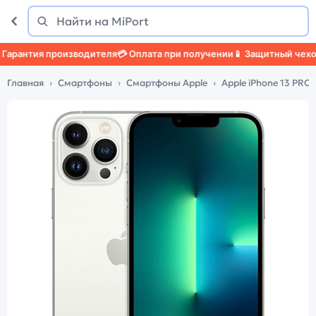
Поиск
Найти
антия производителя
💳 Оплата при получении
📱 Защитный чехол
🛡️
Главная
Смартфоны
Смартфоны Apple
Apple iPhone 13 PRO