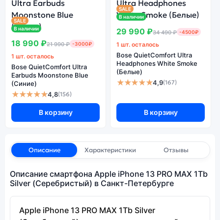
SALE
В наличии
SALE
В наличии
29 990 ₽
34 490 ₽
-4500₽
18 990 ₽
21 990 ₽
-3000₽
1 шт. осталось
Bose QuietComfort Ultra
1 шт. осталось
Headphones White Smoke
Bose QuietComfort Ultra
(Белые)
Earbuds Moonstone Blue
★★★★★
4,9
(167)
(Синие)
★★★★★
4,8
(156)
В корзину
В корзину
Описание
Характеристики
Отзывы
Описание смартфона Apple iPhone 13 PRO MAX 1Tb
Silver (Серебристый) в Санкт-Петербурге
Apple iPhone 13 PRO MAX 1Tb Silver