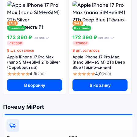
производительности и дизайна. Модель доступна в
разных конфигурациях и цветах — выбирайте под
свои задачи.
SALE
SALE
В наличии
В наличии
Ознакомиться с детальными характеристиками Apple
173 890 ₽
172 390 ₽
190 890 ₽
189 390 ₽
iPhone 13 PRO MAX 1Tb Silver (Серебристый) можно
-17000₽
-17000₽
ниже, в разделе «Характеристики». Если выбранной
8 шт. осталось
8 шт. осталось
конфигурации нет в наличии — оформите заказ на
Apple iPhone 17 Pro Max
Apple iPhone 17 Pro Max
сайте, и мы привезём её в кратчайшие сроки.
(nano SIM+eSIM) 2Tb Silver
(nano SIM+eSIM) 2Tb Deep
Доступна экспресс-доставка по Санкт-Петербургу и
(Серебристый)
Blue (Тёмно-синий)
★★★★★
★★★★★
самовывоз.
4,9
4,9
(200)
(200)
В корзину
В корзину
Почему стоит купить смартфон
Apple iPhone 13 PRO MAX 1Tb Silver
Почему MiPort
(Серебристый):
Энергоемкий
Процессор
аккумулятор