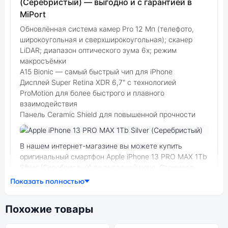
(Серебристый) — выгодно и с гарантией в
MiPort
Обновлённая система камер Pro 12 Мп (телефото,
широкоугольная и сверхширокоугольная); сканер
LiDAR; диапазон оптического зума 6x; режим
макросъёмки
A15 Bionic — самый быстрый чип для iPhone
Дисплей Super Retina XDR 6,7" с технологией
ProMotion для более быстрого и плавного
взаимодействия
Панель Ceramic Shield для повышенной прочности
Фото модели Apple iPhone 13 PRO MAX
В нашем интернет-магазине вы можете купить
оригинальный смартфон Apple iPhone 13 PRO MAX 1Tb
Silver (Серебристый) по выгодной цене. Стоимость
смартфона Apple iPhone 13 PRO MAX зависит от
Показать полностью
выбранной модификации.
Похожие товары
смартфон Apple iPhone 13 PRO MAX 1Tb Silver
(Серебристый) — удачное сочетание цены,