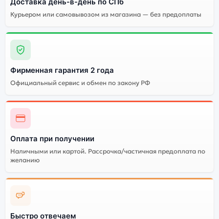
Доставка день-в-день по СПб
Качественный экран
Системная оболочка
Курьером или самовывозом из магазина — без предоплаты
Огромный выбор
Высокое качество
цветов и моделей
сборки
Стоимость смартфона
Apple iPhone 13 PRO
Фирменная гарантия 2 года
MAX 1Tb Silver
(Серебристый)
Официальный сервис и обмен по закону РФ
Существует не оригинальная и оригинальная версия
смартфона Apple iPhone 13 PRO MAX 1Tb Silver
(Серебристый). Мы рекомендуем выбирать
Оплата при получении
оригинальной версию — она полностью
Наличными или картой. Рассрочка/частичная предоплата по
адаптирована и поддерживает все сервисы. Не
желанию
оригинальная версия может стоить дешевле, но
корректная работа сервисов не гарантируется.
Быстро отвечаем