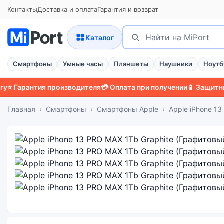
Контакты
Доставка и оплата
Гарантия и возврат
Поиск
Найти
Каталог
Смартфоны
Умные часы
Планшеты
Наушники
Ноутб
антия производителя
💳 Оплата при получении
📱 Защитный чехо
Главная
Смартфоны
Смартфоны Apple
Apple iPhone 1