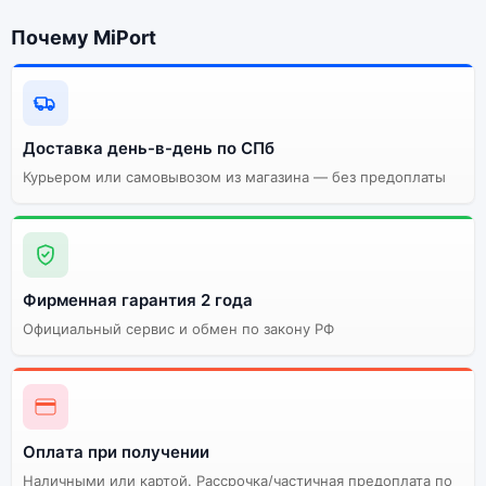
Почему MiPort
Почему стоит купить смартфон
Apple iPhone 12 PRO MAX
(Активированный) 512Gb Silver
(Серебристый):
Доставка день-в-день по СПб
Курьером или самовывозом из магазина — без предоплаты
Энергоемкий
Процессор
аккумулятор
Качественный экран
Системная оболочка
Огромный выбор
Высокое качество
Фирменная гарантия 2 года
цветов и моделей
сборки
Официальный сервис и обмен по закону РФ
Стоимость смартфона
Apple iPhone 12 PRO
MAX (Активированный)
512Gb Silver
(Серебристый)
Оплата при получении
Наличными или картой. Рассрочка/частичная предоплата по