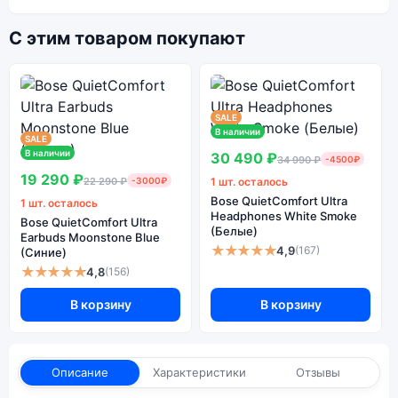
С этим товаром покупают
SALE
В наличии
SALE
В наличии
30 490 ₽
34 990 ₽
-4500₽
19 290 ₽
22 290 ₽
-3000₽
1 шт. осталось
Bose QuietComfort Ultra
1 шт. осталось
Headphones White Smoke
Bose QuietComfort Ultra
(Белые)
Earbuds Moonstone Blue
★★★★★
4,9
(167)
(Синие)
★★★★★
4,8
(156)
В корзину
В корзину
Описание
Характеристики
Отзывы