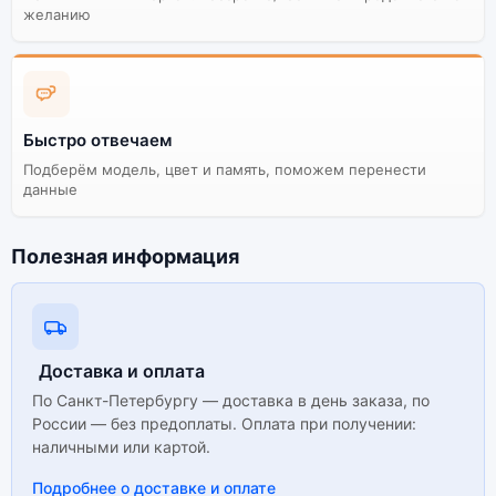
желанию
Существует не оригинальная и оригинальная версия
смартфона Apple iPhone 12 PRO MAX
(Активированный) 512Gb Silver (Серебристый). Мы
рекомендуем выбирать оригинальной версию — она
полностью адаптирована и поддерживает все
сервисы. Не оригинальная версия может стоить
Быстро отвечаем
дешевле, но корректная работа сервисов не
Подберём модель, цвет и память, поможем перенести
гарантируется.
данные
Полезная информация
Доставка и оплата
По Санкт-Петербургу — доставка в день заказа, по
России — без предоплаты. Оплата при получении:
наличными или картой.
Подробнее о доставке и оплате