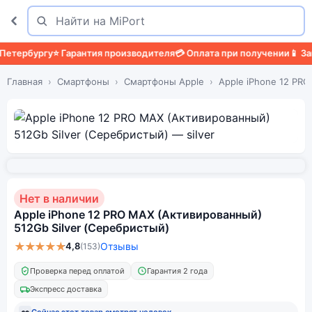
Поиск
Найти
ербургу
⭐ Гарантия производителя
💳 Оплата при получении
📱 Защи
Главная
Смартфоны
Смартфоны Apple
Apple iPhone 12 PR
Нет в наличии
Apple iPhone 12 PRO MAX (Активированный)
512Gb Silver (Серебристый)
★★★★★
4,8
Отзывы
(153)
Проверка перед оплатой
Гарантия 2 года
Экспресс доставка
👀
Сейчас этот товар смотрят
человек