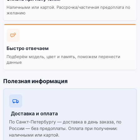
Наличными или картой. Рассрочка/частичная предоплата по
желанию
Существует не оригинальная и оригинальная версия
смартфона Apple iPhone 12 PRO MAX
(Активированный) 512Gb Pacific Blue (Тихоокеанский
Синий). Мы рекомендуем выбирать оригинальной
версию — она полностью адаптирована и
поддерживает все сервисы. Не оригинальная версия
Быстро отвечаем
может стоить дешевле, но корректная работа
Подберём модель, цвет и память, поможем перенести
сервисов не гарантируется.
данные
Полезная информация
Доставка и оплата
По Санкт-Петербургу — доставка в день заказа, по
России — без предоплаты. Оплата при получении:
наличными или картой.