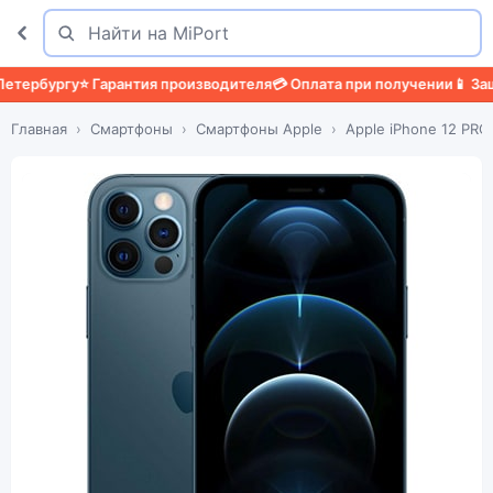
Поиск
Найти
рбургу
⭐ Гарантия производителя
💳 Оплата при получении
📱 Защитн
Главная
Смартфоны
Смартфоны Apple
Apple iPhone 12 PR