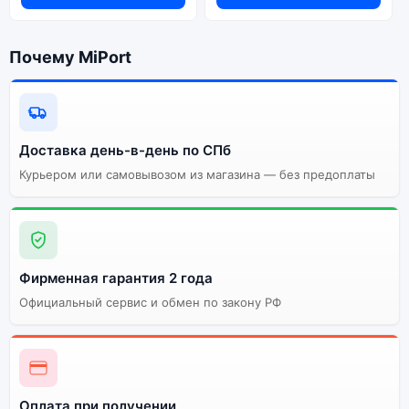
по Санкт-Петербургу и самовывоз.
Почему MiPort
Почему стоит купить смартфон
Apple iPhone 12 PRO MAX
(Активированный) 512Gb Pacific
Blue (Тихоокеанский Синий):
Доставка день-в-день по СПб
Курьером или самовывозом из магазина — без предоплаты
Энергоемкий
Процессор
аккумулятор
Качественный экран
Системная оболочка
Огромный выбор
Высокое качество
Фирменная гарантия 2 года
цветов и моделей
сборки
Официальный сервис и обмен по закону РФ
Стоимость смартфона
Apple iPhone 12 PRO
MAX (Активированный)
512Gb Pacific Blue
(Тихоокеанский Синий)
Оплата при получении