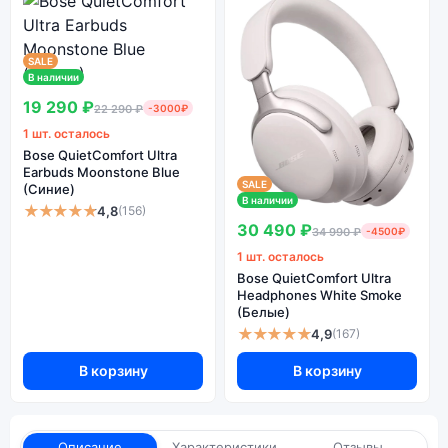
SALE
В наличии
19 290 ₽
22 290 ₽
-3000₽
1 шт. осталось
Bose QuietComfort Ultra
Earbuds Moonstone Blue
SALE
(Синие)
В наличии
★★★★★
4,8
(156)
30 490 ₽
34 990 ₽
-4500₽
1 шт. осталось
Bose QuietComfort Ultra
Headphones White Smoke
(Белые)
★★★★★
4,9
(167)
В корзину
В корзину
Описание
Характеристики
Отзывы