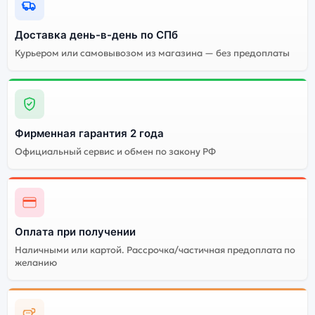
Grey (Серый Космос):
Доставка день-в-день по СПб
Энергоемкий
Процессор
Курьером или самовывозом из магазина — без предоплаты
аккумулятор
Качественный экран
Системная оболочка
Огромный выбор
Высокое качество
цветов и моделей
сборки
Фирменная гарантия 2 года
Стоимость смартфона
Официальный сервис и обмен по закону РФ
Apple iPhone 11 PRO MAX
(Восстановленный)
64Gb Space Grey
(Серый Космос)
Оплата при получении
Существует не оригинальная и оригинальная версия
Наличными или картой. Рассрочка/частичная предоплата по
смартфона Apple iPhone 11 PRO MAX
желанию
(Восстановленный) 64Gb Space Grey (Серый Космос).
Мы рекомендуем выбирать оригинальной версию —
она полностью адаптирована и поддерживает все