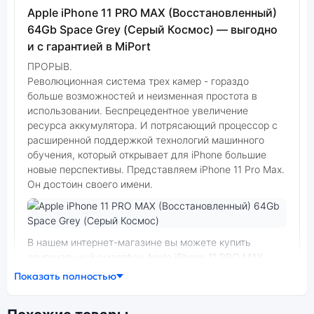
Apple iPhone 11 PRO MAX (Восстановленный)
64Gb Space Grey (Серый Космос) — выгодно
и с гарантией в MiPort
ПРОРЫВ.
Революционная система трех камер - гораздо
больше возможностей и неизменная простота в
использовании. Беспрецедентное увеличение
ресурса аккумулятора. И потряса­ющий процессор с
расши­ренной поддержкой технологий машинного
обучения, который открывает для iPhone большие
новые перспек­тивы. Представляем iPhone 11 Pro Max.
Он достоин своего имени.
Фото модели Apple iPhone 11 PRO MAX (Восстановленный)
В нашем интернет-магазине вы можете купить
оригинальный смартфон Apple iPhone 11 PRO MAX
(Восстановленный) 64Gb Space Grey (Серый Космос)
Показать полностью
по выгодной цене. Стоимость смартфона Apple iPhone
11 PRO MAX (Восстановленный) зависит от выбранной