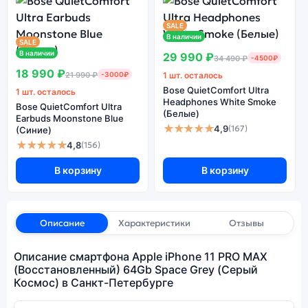
SALE
В наличии
SALE
В наличии
29 990 ₽
34 490 ₽
-4500₽
18 990 ₽
21 990 ₽
-3000₽
1 шт. осталось
Bose QuietComfort Ultra
1 шт. осталось
Headphones White Smoke
Bose QuietComfort Ultra
(Белые)
Earbuds Moonstone Blue
★★★★★
4,9
(167)
(Синие)
★★★★★
4,8
(156)
В корзину
В корзину
Описание
Характеристики
Отзывы
Описание смартфона Apple iPhone 11 PRO MAX
(Восстановленный) 64Gb Space Grey (Серый
Космос) в Санкт-Петербурге