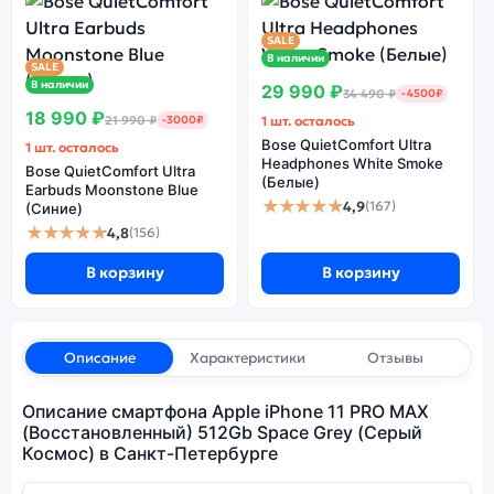
SALE
В наличии
SALE
В наличии
29 990 ₽
34 490 ₽
-4500₽
18 990 ₽
21 990 ₽
-3000₽
1 шт. осталось
Bose QuietComfort Ultra
1 шт. осталось
Headphones White Smoke
Bose QuietComfort Ultra
(Белые)
Earbuds Moonstone Blue
★★★★★
4,9
(167)
(Синие)
★★★★★
4,8
(156)
В корзину
В корзину
Описание
Характеристики
Отзывы
Описание смартфона Apple iPhone 11 PRO MAX
(Восстановленный) 512Gb Space Grey (Серый
Космос) в Санкт-Петербурге