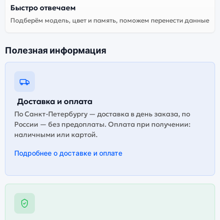
версию — она полностью адаптирована и
Быстро отвечаем
поддерживает все сервисы. Не оригинальная версия
Подберём модель, цвет и память, поможем перенести данные
может стоить дешевле, но корректная работа
сервисов не гарантируется.
Полезная информация
Доставка и оплата
По Санкт-Петербургу — доставка в день заказа, по
России — без предоплаты. Оплата при получении:
наличными или картой.
Подробнее о доставке и оплате