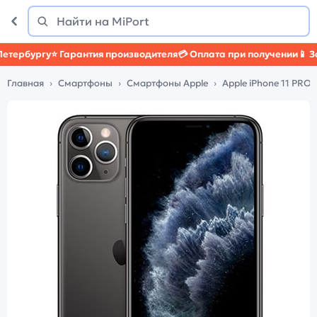
Поиск
Найти
рбургу
⭐ Гарантия производителя
💳 Оплата при получении
📱 Защи
Главная
Смартфоны
Смартфоны Apple
Apple iPhone 11 PRO