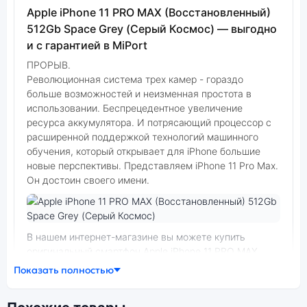
Apple iPhone 11 PRO MAX (Восстановленный)
512Gb Space Grey (Серый Космос) — выгодно
и с гарантией в MiPort
ПРОРЫВ.
Революционная система трех камер - гораздо
больше возможностей и неизменная простота в
использовании. Беспрецедентное увеличение
ресурса аккумулятора. И потряса­ющий процессор с
расши­ренной поддержкой технологий машинного
обучения, который открывает для iPhone большие
новые перспек­тивы. Представляем iPhone 11 Pro Max.
Он достоин своего имени.
Фото модели Apple iPhone 11 PRO MAX (Восстановленный)
В нашем интернет-магазине вы можете купить
оригинальный смартфон Apple iPhone 11 PRO MAX
(Восстановленный) 512Gb Space Grey (Серый Космос)
Показать полностью
по выгодной цене. Стоимость смартфона Apple iPhone
11 PRO MAX (Восстановленный) зависит от выбранной