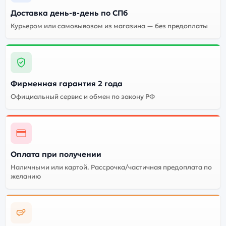
Grey (Серый Космос):
Доставка день-в-день по СПб
Курьером или самовывозом из магазина — без предоплаты
Энергоемкий
Процессор
аккумулятор
Качественный экран
Системная оболочка
Огромный выбор
Высокое качество
Фирменная гарантия 2 года
цветов и моделей
сборки
Официальный сервис и обмен по закону РФ
Стоимость смартфона
Apple iPhone 11 PRO
MAX
(Восстановленный)
512Gb Space Grey
Оплата при получении
(Серый Космос)
Наличными или картой. Рассрочка/частичная предоплата по
желанию
Существует не оригинальная и оригинальная версия
смартфона Apple iPhone 11 PRO MAX
(Восстановленный) 512Gb Space Grey (Серый
Космос). Мы рекомендуем выбирать оригинальной