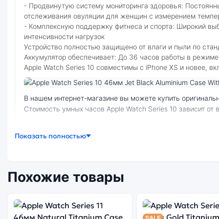
- Продвинутую систему мониторинга здоровья: Постоянны
отслеживания овуляции для женщин с измерением темпе
- Комплексную поддержку фитнеса и спорта: Широкий вы
интенсивности нагрузок
Устройство полностью защищено от влаги и пыли по стан
Аккумулятор обеспечивает: До 36 часов работы в режиме
Apple Watch Series 10 совместимы с iPhone XS и новее, вк
Фото модели Apple Watch Series 10
В нашем интернет-магазине вы можете купить оригинальные умные часы Apple Watch Series 10 46мм Jet Black Aluminium Case With Midnight Sky Nike Band S/M по выгодной цене.
Стоимость умных часов Apple Watch Series 10 зависит от
умные часы Apple Watch Series 10 46мм Jet Black Aluminium Case With Midnight Sky Nike Band S/M — удачное сочетание цены, производительности и дизайна. Модель доступна в
Показать полностью
разных конфигурациях и цветах — выбирайте под свои за
Похожие товары
Ознакомиться с детальными характеристиками Apple Watch Series 10 46мм Jet Black Aluminium Case With Midnight Sky Nike Band S/M можно ниже, в разделе «Характеристики». Если
выбранной конфигурации нет в наличии — оформите заказ
SALE