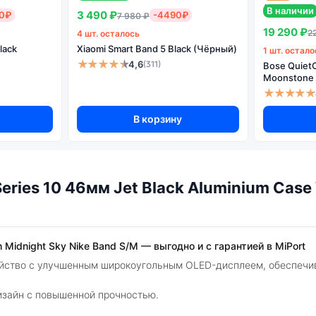
В наличии
3 490 ₽
0₽
-4490₽
Измерение:
пульса, отслеживание сна, секундомер, таймер, ш
7 980 ₽
19 290 ₽
2
4 шт. осталось
Функции:
Always On Display, GymKit, будильник, быстрая за
lack
Xiaomi Smart Band 5 Black (Чёрный)
вибросигнал, спикерфон, календарь, кальку
1 шт. остало
★★★★★
напоминания, прогноз погоды, расписание приема лек
4,6
(311)
Bose QuietC
управление музыкой на iPhone, цифровой 
Moonstone 
★★★★★
Датчики,
акселерометр, альтиметр, датчик движения, 
модули:
обнаружения падения, датчик освещенности, 
В корзину
сердечной активности, датчик ускорения (G-sensor), 
шума, GPS, температурный 
ries 10 46мм Jet Black Aluminium Case 
h Midnight Sky Nike Band S/M — выгодно и с гарантией в MiPort
ойство с улучшенным широкоугольным OLED-дисплеем, обеспеч
изайн с повышенной прочностью.