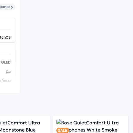
санию
tchOS
O OLED
Да
д/кв.м
 Пикс
S10
SALE