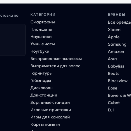
КАТЕГОРИИ
БРЕНДЫ
оставка по
Смартфоны
Все бренд
Планшеты
Xiaomi
Наушники
Apple
Умные часы
Samsung
Ноутбуки
Amazon
Беспроводные пылесосы
Asus
Выпрямители для волос
Babyliss
Гарнитуры
Beats
Геймпады
Blackview
Дисководы
Bose
Док-станции
Bowers & Wi
Зарядные станции
Cubot
Игровые приставки
DJI
Игры для консолей
Карты памяти