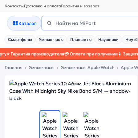
Контакты
Доставка и оплата
Гарантия и возврат
Поиск
Найти
Каталог
Смартфоны
Умные часы
Планшеты
Наушники
Ноутб
антия производителя
💳 Оплата при получении
📱 Защитный чехо
Главная
Умные часы
Умные часы Apple Watch
Apple W