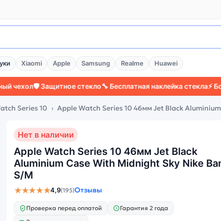
уки
Xiaomi
Apple
Samsung
Realme
Huawei
л
🛡️ Защитное стекло
🔧 Бесплатная наклейка стекла
⚡ Более 200
atch Series 10
Apple Watch Series 10 46мм Jet Black Aluminiu
Нет в наличии
Apple Watch Series 10 46мм Jet Black
Aluminium Case With Midnight Sky Nike Ba
S/M
★★★★★
Отзывы
4,9
(195)
Проверка перед оплатой
Гарантия 2 года