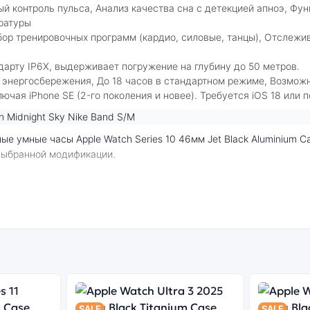
й контроль пульса, Анализ качества сна с детекцией апноэ, Ф
ратуры
бор тренировочных программ (кардио, силовые, танцы), Отслежи
дарту IP6X, выдерживает погружение на глубину до 50 метров.
 энергосбережения, До 18 часов в стандартном режиме, Возмож
лючая iPhone SE (2-го поколения и новее). Требуется iOS 18 или 
 выбранной модификации.
дачи.
 на сайте, и мы привезём её в кратчайшие сроки. Доступна эксп
SALE
SALE