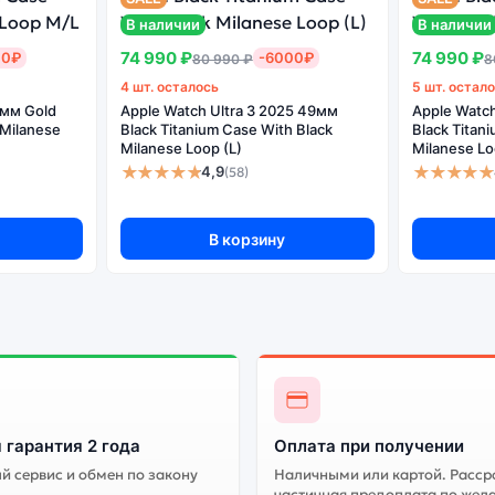
Watch Series 10 46мм Jet Black Aluminium Ca
В наличии
В наличии
74 990 ₽
74 990 ₽
00₽
-6000₽
80 990 ₽
8
Стоимость всех
4 шт. осталось
5 шт. остал
умных часов Apple
6мм Gold
Apple Watch Ultra 3 2025 49мм
Apple Watch
Watch Series 10
ачество
 Milanese
Black Titanium Case With Black
Black Titan
46мм Jet Black
Milanese Loop (L)
Milanese Lo
ки
Aluminium Case
★★★★★
★★★★★
4,9
(58)
With Midnight Sky
Nike Band S/M
В корзину
ддерживает все сервисы. Не оригинальная версия может стоить
 гарантия 2 года
Оплата при получении
 сервис и обмен по закону
Наличными или картой. Расср
частичная предоплата по жел