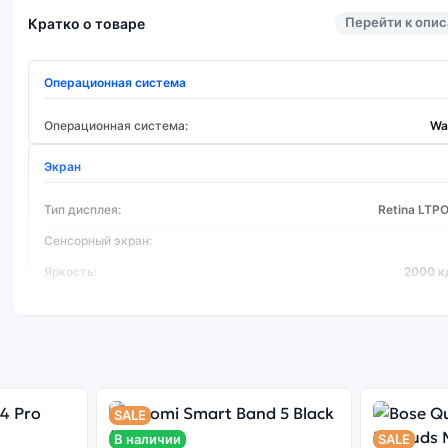
Перейти к опи
Кратко о товаре
Операционная система
Операционная система:
Wa
Экран
Тип дисплея:
Retina LTP
Сенсорный экран:
Яркость:
2000 к
Разрешение:
416x496
Процессор
Тип процессора:
SALE
Функции
В наличии
SALE