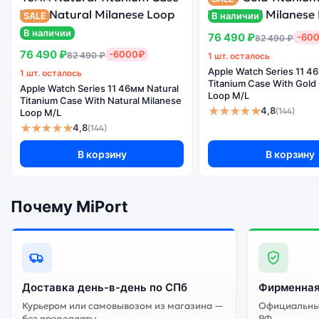
Почему стоит купить умные часы Apple 
SALE
В наличии
В наличии
Индивидуальные
76 490 ₽
-60
82 490 ₽
высокие
76 490 ₽
-6000₽
82 490 ₽
1 шт. осталось
характеристики
Apple Watch Series 11 4
1 шт. осталось
всех смарт-часов
Огромный выбор
Высокое к
Titanium Case With Gold
Apple Watch Series 11 46мм Natural
Apple Watch Series
Loop M/L
цветов и моделей
сбор
Titanium Case With Natural Milanese
10 46мм Jet Black
★★★★★
4,8
(144)
Loop M/L
Aluminium Case
★★★★★
4,8
(144)
With Midnight Sky
Nike Band S/M
В корзину
В корзину
Существует не оригинальная и оригинальная версия умных часов Apple Watch Series 10 46мм Jet Black Aluminium Case With Midnight Sky Nike Band S/M. Мы рекомендуем выбирать
Почему MiPort
оригинальной версию — она полностью адаптирована и по
гарантируется.
Доставка день-в-день по СПб
Фирменная
Курьером или самовывозом из магазина —
Официальный
без предоплаты
РФ