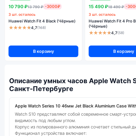
10 790 ₽
15 490 ₽
-3000₽
-300
13 790 ₽
18 490 ₽
3 шт. осталось
3 шт. осталось
Huawei Watch Fit 4 Black (Чёрные)
Huawei Watch Fit 4 Pro B
(Чёрные)
★★★★★
4,7
(168)
★★★★★
4,7
(58)
В корзину
В корзину
Описание умных часов Apple Watch Se
Санкт-Петербурге
Apple Watch Series 10 46мм Jet Black Aluminium Case Wit
Watch S10 представляют собой современное смарт-устр
видимость под любым углом.
Корпус из полированного алюминия сочетает стильный д
Функционал устройства включает: