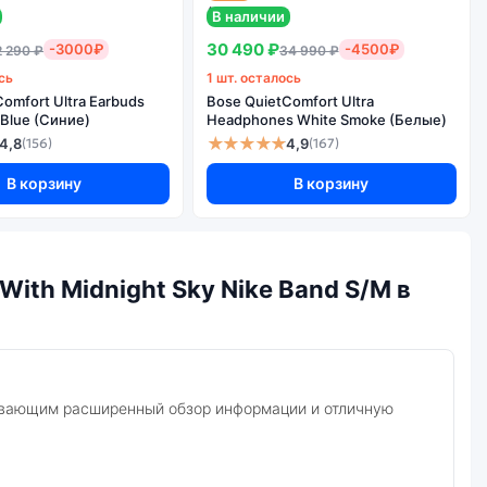
В наличии
агомер
30 490 ₽
-3000₽
-4500₽
2 290 ₽
34 990 ₽
рядка,
лятор,
сь
1 шт. осталось
арств,
omfort Ultra Earbuds
Bose QuietComfort Ultra
компас
Blue (Синие)
Headphones White Smoke (Белые)
★★★★★
4,8
4,9
(156)
(167)
датчик
датчик
В корзину
В корзину
датчик
датчик
With Midnight Sky Nike Band S/M в
ивающим расширенный обзор информации и отличную