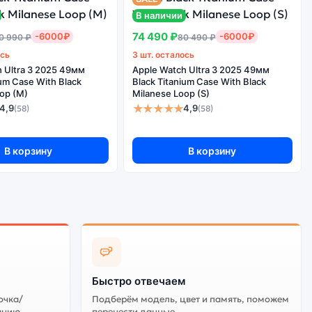
se With Midnight Sky Nike Band S/M:
В наличии
74 490 ₽
-6000₽
-6000₽
0 990 ₽
80 490 ₽
ось
3 шт. осталось
 Ultra 3 2025 49мм
Apple Watch Ultra 3 2025 49мм
ium Case With Black
Black Titanium Case With Black
op (M)
Milanese Loop (S)
★★★★★
4,9
4,9
(58)
(58)
В корзину
В корзину
 дешевле, но корректная работа сервисов не
Быстро отвечаем
очка/
Подберём модель, цвет и память, поможем
анию
перенести данные