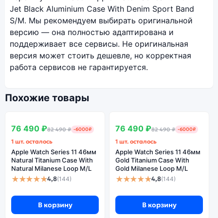
Jet Black Aluminium Case With Denim Sport Band
S/M. Мы рекомендуем выбирать оригинальной
версию — она полностью адаптирована и
поддерживает все сервисы. Не оригинальная
версия может стоить дешевле, но корректная
работа сервисов не гарантируется.
Похожие товары
SALE
SALE
В наличии
В наличии
76 490 ₽
76 490 ₽
82 490 ₽
-6000₽
82 490 ₽
-6000₽
1 шт. осталось
1 шт. осталось
Apple Watch Series 11 46мм
Apple Watch Series 11 46мм
Natural Titanium Case With
Gold Titanium Case With
Natural Milanese Loop M/L
Gold Milanese Loop M/L
★★★★★
★★★★★
4,8
4,8
(144)
(144)
В корзину
В корзину