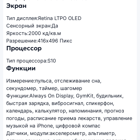
Экран
Тип дисплея:
Retina LTPO OLED
Сенсорный экран:
Да
Яркость:
2000 кд/кв.м
Разрешение:
416x496 Пикс
Процессор
Тип процессора:
S10
Функции
Измерение:
пульса, отслеживание сна,
секундомер, таймер, шагомер
Функции:
Always On Display, GymKit, будильник,
быстрая зарядка, вибросигнал, спикерфон,
календарь, калькулятор, напоминания, прогноз
погоды, расписание приема лекарств, управление
музыкой на iPhone, цифровой компас
Датчики, модули:
акселерометр, альтиметр,