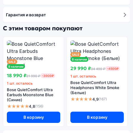
Гарантия и возврат
С этим товаром покупают
SALE
В наличии
SALE
В наличии
29 990 ₽
34 490 ₽
-4500₽
18 990 ₽
21 990 ₽
-3000₽
1 шт. осталось
Bose QuietComfort Ultra
1 шт. осталось
Headphones White Smoke
Bose QuietComfort Ultra
(Белые)
Earbuds Moonstone Blue
★★★★★
4,9
(167)
(Синие)
★★★★★
4,8
(156)
В корзину
В корзину