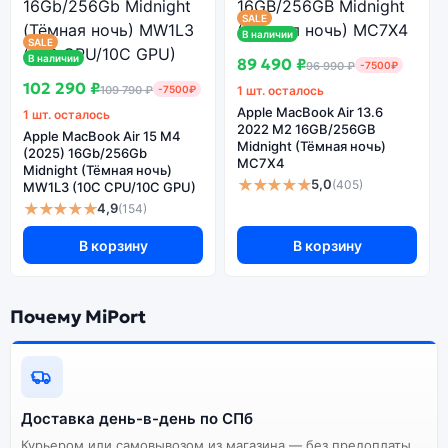
SALE
В наличии
SALE
В наличии
89 490 ₽
96 990 ₽
-7500₽
102 290 ₽
109 790 ₽
-7500₽
1 шт. осталось
Apple MacBook Air 13.6
1 шт. осталось
2022 M2 16GB/256GB
Apple MacBook Air 15 M4
Midnight (Тёмная ночь)
(2025) 16Gb/256Gb
MC7X4
Midnight (Тёмная ночь)
★★★★★
5,0
(405)
MW1L3 (10C CPU/10C GPU)
★★★★★
4,9
(154)
В корзину
В корзину
Почему MiPort
Доставка день-в-день по СПб
Курьером или самовывозом из магазина — без предоплаты