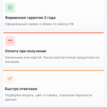
MacBook Pro 14 M3
цветов и моделей
8GB/1Tb Space Black
(Чёрный космос) (8C
CPU, 10C GPU)
Фирменная гарантия 2 года
Официальный сервис и обмен по закону РФ
Стоимость ноутбука
Apple MacBook Pro 14
Высокое качество
M3 8GB/1Tb Space Black
сборки
(Чёрный космос) (8C
CPU, 10C GPU)
Оплата при получении
Существует не оригинальная и оригинальная версия
Наличными или картой. Рассрочка/частичная предоплата по
желанию
ноутбука Apple MacBook Pro 14 M3 8GB/1Tb Space
Black (Чёрный космос) (8C CPU, 10C GPU). Мы
рекомендуем выбирать оригинальной версию — она
полностью адаптирована и поддерживает все
сервисы. Не оригинальная версия может стоить
дешевле, но корректная работа сервисов не
Быстро отвечаем
гарантируется.
Подберём модель, цвет и память, поможем перенести
данные