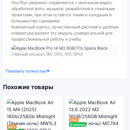
Ноутбук уверенно справляется с монтажом видео,
обработкой фото, музыкой, разработкой и тяжёлыми
проектами, при этом остаётся тихим и холодным в
большинстве сценариев.
Компактный корпус, качественный дисплей и удобная
клавиатура делают эту модель универсальной для
профессиональной работы и учебы.
Фото модели Apple MacBook Pro 14 M3 (2023)
В нашем интернет-магазине вы можете купить
оригинальный ноутбук Apple MacBook Pro 14 M3
Показать полностью
8GB/1Tb Space Black (Чёрный космос) (8C CPU, 10C
GPU) по выгодной цене. Стоимость ноутбука Apple
Похожие товары
MacBook Pro 14 M3 (2023) зависит от выбранной
модификации.
ноутбук Apple MacBook Pro 14 M3 8GB/1Tb Space
Black (Чёрный космос) (8C CPU, 10C GPU) — удачное
сочетание цены, производительности и дизайна.
SALE
Модель доступна в разных конфигурациях и цветах
В наличии
SALE
— выбирайте под свои задачи.