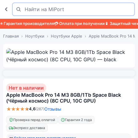
Поиск
Найти
арантия производителя
💳 Оплата при получении
📱 Защитный чехол

Главная
Ноутбуки
Ноутбуки Apple
Apple MacBook Pro 14 M
Нет в наличии
Apple MacBook Pro 14 M3 8GB/1Tb Space Black
(Чёрный космос) (8C CPU, 10C GPU)
★★★★★
4,6
Отзывы
(287)
Проверка перед оплатой
Гарантия 2 года
Экспресс доставка
👀
Сейчас этот товар смотрят
человек