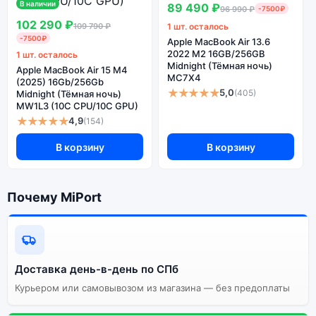
В наличии
89 490 ₽
96 990 ₽
-7500₽
102 290 ₽
109 790 ₽
1 шт. осталось
-7500₽
Apple MacBook Air 13.6
Ознакомиться с детальными характеристиками Apple
2022 M2 16GB/256GB
1 шт. осталось
MacBook Pro 14 M3 8GB/1Tb Space Black (Чёрный
Midnight (Тёмная ночь)
Apple MacBook Air 15 M4
космос) (8C CPU, 10C GPU) можно ниже, в разделе
MC7X4
(2025) 16Gb/256Gb
«Характеристики». Если выбранной конфигурации нет
★★★★★
5,0
(405)
Midnight (Тёмная ночь)
MW1L3 (10C CPU/10C GPU)
в наличии — оформите заказ на сайте, и мы привезём
★★★★★
её в кратчайшие сроки. Доступна экспресс-доставка
4,9
(154)
по Санкт-Петербургу и самовывоз.
В корзину
В корзину
Почему стоит купить ноутбук Apple
Почему MiPort
MacBook Pro 14 M3 8GB/1Tb Space
Black (Чёрный космос) (8C CPU, 10C
GPU):
Индивидуальные
Доставка день-в-день по СПб
высокие
Курьером или самовывозом из магазина — без предоплаты
характеристики
ноутбуков Apple
Огромный выбор