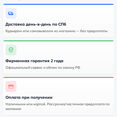
наушники Beats Powerbeats Pro 2 Hyper Purple
(Фиолетовые) — удачное сочетание цены,
производительности и дизайна. Модель доступна в
Доставка день-в-день по СПб
разных конфигурациях и цветах — выбирайте под
Курьером или самовывозом из магазина — без предоплаты
свои задачи.
Ознакомиться с детальными характеристиками Beats
Powerbeats Pro 2 Hyper Purple (Фиолетовые) можно
Фирменная гарантия 2 года
ниже, в разделе «Характеристики». Если выбранной
конфигурации нет в наличии — оформите заказ на
Официальный сервис и обмен по закону РФ
сайте, и мы привезём её в кратчайшие сроки.
Доступна экспресс-доставка по Санкт-Петербургу и
самовывоз.
Оплата при получении
Почему стоит купить наушники
Наличными или картой. Рассрочка/частичная предоплата по
Beats Powerbeats Pro 2 Hyper
желанию
Purple (Фиолетовые):