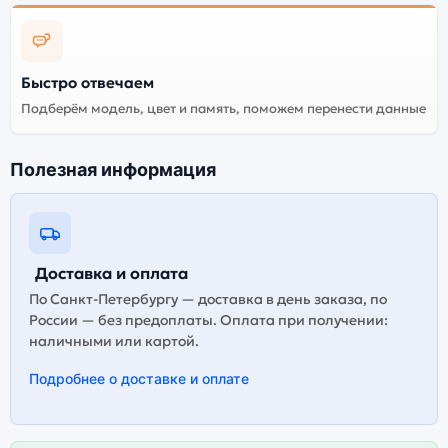
Индивидуальные
высокие
характеристики всех
Огромный выбор
Быстро отвечаем
наушников Beats
цветов и моделей
Powerbeats Pro 2 Hyper
Подберём модель, цвет и память, поможем перенести данные
Purple (Фиолетовые)
Стоимость всех
Полезная информация
наушников Beats
Высокое качество
Powerbeats Pro 2 Hyper
сборки
Purple (Фиолетовые),
представленных на
сайте
Доставка и оплата
По Санкт-Петербургу — доставка в день заказа, по
России — без предоплаты. Оплата при получении:
Существует не оригинальная и оригинальная версия
наличными или картой.
наушников Beats Powerbeats Pro 2 Hyper Purple
(Фиолетовые). Мы рекомендуем выбирать
Подробнее о доставке и оплате
оригинальной версию — она полностью
адаптирована и поддерживает все сервисы. Не
оригинальная версия может стоить дешевле, но
корректная работа сервисов не гарантируется.