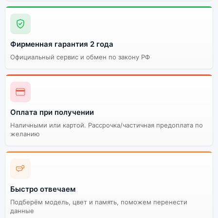
представленных на
сайте
Фирменная гарантия 2 года
Существует не оригинальная и оригинальная версия
наушников Apple AirPods Max Green (Зелёный). Мы
Официальный сервис и обмен по закону РФ
рекомендуем выбирать оригинальной версию — она
полностью адаптирована и поддерживает все
сервисы. Не оригинальная версия может стоить
дешевле, но корректная работа сервисов не
гарантируется.
Оплата при получении
Наличными или картой. Рассрочка/частичная предоплата по
желанию
Быстро отвечаем
Подберём модель, цвет и память, поможем перенести
данные