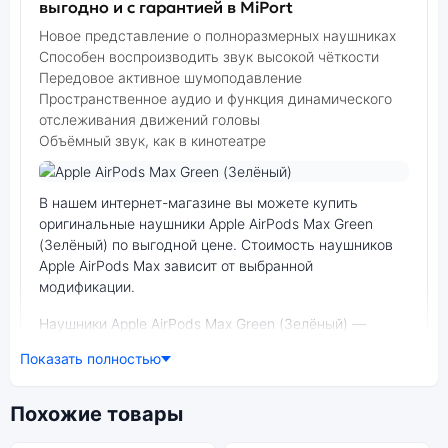
выгодно и с гарантией в MiPort
Новое представление о полноразмерных наушниках
Способен воспроизводить звук высокой чёткости
Передовое активное шумоподавление
Пространственное аудио и функция динамического
отслеживания движений головы
Объёмный звук, как в кинотеатре
Фото модели Apple AirPods Max
В нашем интернет-магазине вы можете купить
оригинальные наушники Apple AirPods Max Green
(Зелёный) по выгодной цене. Стоимость наушников
Apple AirPods Max зависит от выбранной
модификации.
наушники Apple AirPods Max Green (Зелёный) —
удачное сочетание цены, производительности и
Показать полностью
дизайна. Модель доступна в разных конфигурациях и
цветах — выбирайте под свои задачи.
Похожие товары