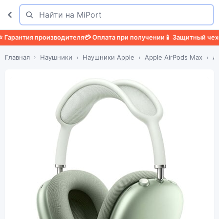
Поиск
Найти
арантия производителя
💳 Оплата при получении
📱 Защитный чехол

Главная
Наушники
Наушники Apple
Apple AirPods Max
A