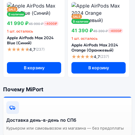
Ознакомиться с детальными характеристиками Apple
AirPods Max Green (Зелёный) можно ниже, в разделе
SALE
В наличии
«Характеристики». Если выбранной конфигурации нет
SALE
в наличии — оформите заказ на сайте, и мы привезём
В наличии
41 990 ₽
45 990 ₽
-4000₽
её в кратчайшие сроки. Доступна экспресс-доставка
41 390 ₽
1 шт. осталось
45 390 ₽
-4000₽
по Санкт-Петербургу и самовывоз.
Apple AirPods Max 2024
1 шт. осталось
Blue (Синий)
Apple AirPods Max 2024
★★★★★
4,7
(237)
Orange (Оранжевый)
Почему стоит купить наушники
★★★★★
4,7
(237)
Apple AirPods Max Green (Зелёный):
В корзину
В корзину
Индивидуальные
высокие
характеристики всех
Огромный выбор
Почему MiPort
наушников Apple
цветов и моделей
AirPods Max Green
(Зелёный)
Стоимость всех
Доставка день-в-день по СПб
наушников Apple
Курьером или самовывозом из магазина — без предоплаты
Высокое качество
AirPods Max Green
сборки
(Зелёный),