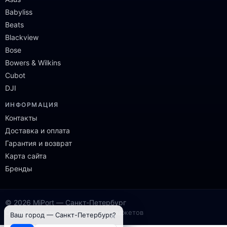
Babyliss
Beats
Blackview
Bose
Bowers & Wilkins
Cubot
DJI
ИНФОРМАЦИЯ
Контакты
Доставка и оплата
Гарантия и возврат
Карта сайта
Бренды
© 2026 MiPort — Санкт-Петербург
Онлайн-магазин электроники и гаджетов
×
Ваш город — Санкт-Петербург?