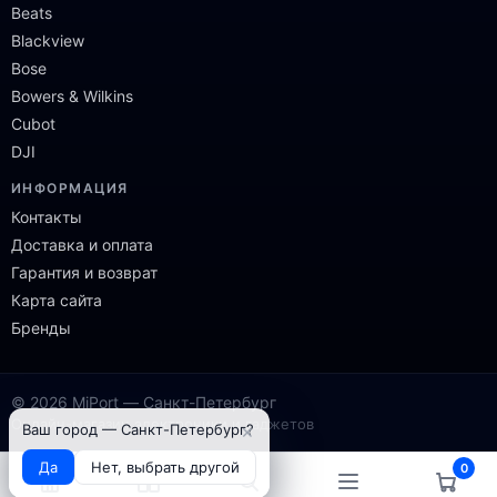
Beats
Blackview
Bose
Bowers & Wilkins
Cubot
DJI
ИНФОРМАЦИЯ
Контакты
Доставка и оплата
Гарантия и возврат
Карта сайта
Бренды
© 2026 MiPort — Санкт-Петербург
Онлайн-магазин электроники и гаджетов
×
Ваш город — Санкт-Петербург?
Да
Нет, выбрать другой
0