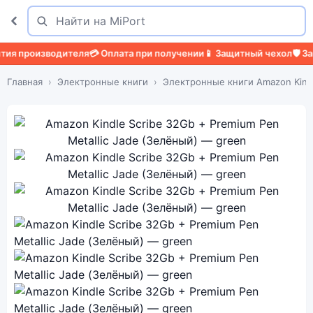
Поиск
Найти
производителя
💳 Оплата при получении
📱 Защитный чехол
🛡️ Защит
Главная
Электронные книги
Электронные книги Amazon Kind