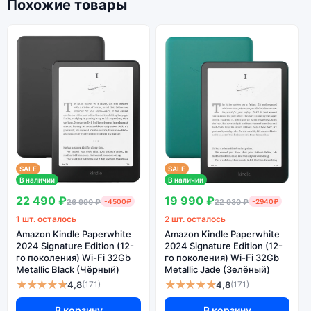
Похожие товары
SALE
SALE
В наличии
В наличии
22 490 ₽
19 990 ₽
26 990 ₽
-4500₽
22 930 ₽
-2940₽
1 шт. осталось
2 шт. осталось
Amazon Kindle Paperwhite
Amazon Kindle Paperwhite
2024 Signature Edition (12-
2024 Signature Edition (12-
го поколения) Wi-Fi 32Gb
го поколения) Wi-Fi 32Gb
Metallic Black (Чёрный)
Metallic Jade (Зелёный)
★★★★★
★★★★★
4,8
4,8
(171)
(171)
В корзину
В корзину