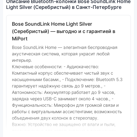
Описание Bluetooth-колонки Bose SoundLink Home
Light Silver (Серебристый) в Санкт-Петербурге
Bose SoundLink Home Light Silver
(Серебристый) — выгодно и с гарантией в
MiPort
Bose SoundLink Home — элегантная беспроводная
акустическая система, которая украсит любой
интерьер.
Ключевые особенности: - Аудиокачество:
Компактный корпус обеспечивает чистый звук с
насыщенными басами., - Подключение: Bluetooth 5.3
гарантирует надёжную связь до 9 метров., -
Автономность: Аккумулятор работает до 9 часов,
зарядка через USB-C занимает около 4 часов., -
Функциональность: Микрофон для громкой связи и
работы с виртуальными ассистентами; возможность
объединения двух колонок в стереопару.
Важно: Устройство не защищено от влаги и пыли,
предназначено для использования в помещениях.