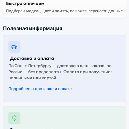
Bluetooth-колонки Bose SoundLink Home Light Silver
Быстро отвечаем
(Серебристый). Мы рекомендуем выбирать
Подберём модель, цвет и память, поможем перенести данные
оригинальной версию — она полностью
адаптирована и поддерживает все сервисы. Не
оригинальная версия может стоить дешевле, но
Полезная информация
корректная работа сервисов не гарантируется.
Доставка и оплата
По Санкт-Петербургу — доставка в день заказа, по
России — без предоплаты. Оплата при получении:
наличными или картой.
Подробнее о доставке и оплате