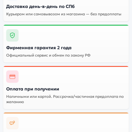
Доставка день-в-день по СПб
Почему стоит купить Bluetooth-
Курьером или самовывозом из магазина — без предоплаты
колонка Bose SoundLink Home Light
Silver (Серебристый):
Индивидуальные
высокие
Фирменная гарантия 2 года
характеристики всех
Огромный выбор
Официальный сервис и обмен по закону РФ
портативных колонок
цветов и моделей
Bose SoundLink Home
Light Silver
(Серебристый)
Стоимость
Оплата при получении
портативных колонк
Высокое качество
Наличными или картой. Рассрочка/частичная предоплата по
Bose SoundLink Home
сборки
желанию
Light Silver
(Серебристый)
Существует не оригинальная и оригинальная версия