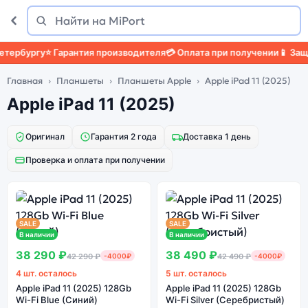
Поиск
Найти
бургу
⭐ Гарантия производителя
💳 Оплата при получении
📱 Защитн
Главная
Планшеты
Планшеты Apple
Apple iPad 11 (2025)
Apple iPad 11 (2025)
Оригинал
Гарантия 2 года
Доставка 1 день
Проверка и оплата при получении
SALE
SALE
В наличии
В наличии
38 290 ₽
38 490 ₽
42 290 ₽
-4000₽
42 490 ₽
-4000₽
4 шт. осталось
5 шт. осталось
Apple iPad 11 (2025) 128Gb
Apple iPad 11 (2025) 128Gb
Wi-Fi Blue (Синий)
Wi-Fi Silver (Серебристый)