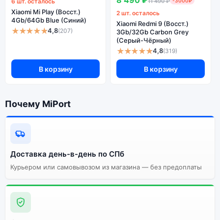
6 шт. осталось
11 490 ₽
-3000₽
кратчайшие сроки. Доступна экспресс-доставка по
Xiaomi Mi Play (Восст.)
2 шт. осталось
Санкт-Петербургу и самовывоз.
4Gb/64Gb Blue (Синий)
Xiaomi Redmi 9 (Восст.)
★★★★★
4,8
(207)
3Gb/32Gb Carbon Grey
(Серый-Чёрный)
Почему стоит купить смартфон
★★★★★
4,8
(319)
Xiaomi Redmi Note 8 (Восст.)
В корзину
В корзину
6Gb/64Gb Black (Чёрный):
Энергоемкий
Процессор
Почему MiPort
аккумулятор
Качественный экран
Системная оболочка
Огромный выбор
Высокое качество
цветов и моделей
сборки
Доставка день-в-день по СПб
Курьером или самовывозом из магазина — без предоплаты
Стоимость смартфона
Xiaomi Redmi Note 8
(Восст.) 6Gb/64Gb Black
(Чёрный)