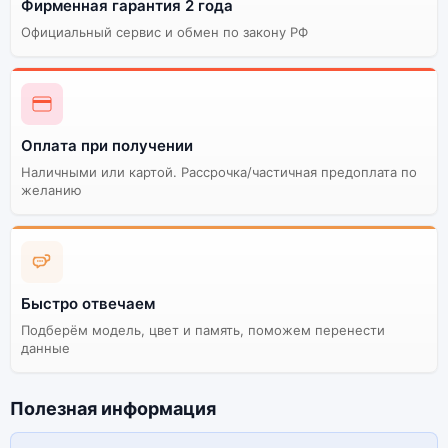
Фирменная гарантия 2 года
Существует китайская и глобальная версия
Официальный сервис и обмен по закону РФ
смартфона Xiaomi Redmi Note 8 (Восст.) 6Gb/64Gb
Black (Чёрный). Мы рекомендуем выбирать
глобальной версию — она полностью адаптирована и
поддерживает все сервисы. Китайская версия может
стоить дешевле, но корректная работа сервисов не
Оплата при получении
гарантируется.
Наличными или картой. Рассрочка/частичная предоплата по
желанию
Быстро отвечаем
Подберём модель, цвет и память, поможем перенести
данные
Полезная информация