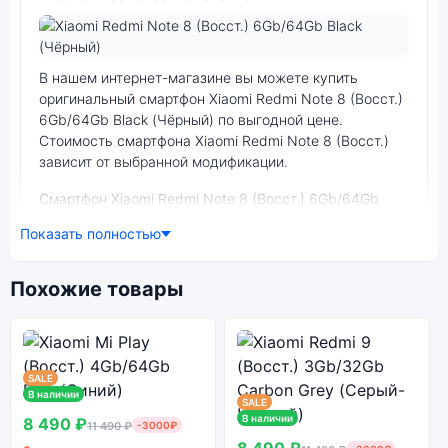
Фото модели Xiaomi Redmi Note 8 (Восст.)
В нашем интернет-магазине вы можете купить
оригинальный смартфон Xiaomi Redmi Note 8 (Восст.)
6Gb/64Gb Black (Чёрный) по выгодной цене.
Стоимость смартфона Xiaomi Redmi Note 8 (Восст.)
зависит от выбранной модификации.
смартфон Xiaomi Redmi Note 8 (Восст.) 6Gb/64Gb
Black (Чёрный) — удачное сочетание цены,
Показать полностью
производительности и дизайна. Модель доступна в
разных конфигурациях и цветах — выбирайте под
свои задачи.
Похожие товары
Ознакомиться с детальными характеристиками
Xiaomi Redmi Note 8 (Восст.) 6Gb/64Gb Black
SALE
(Чёрный) можно ниже, в разделе «Характеристики».
В наличии
SALE
Если выбранной конфигурации нет в наличии —
В наличии
8 490 ₽
11 490 ₽
-3000₽
оформите заказ на сайте, и мы привезём её в
8 490 ₽