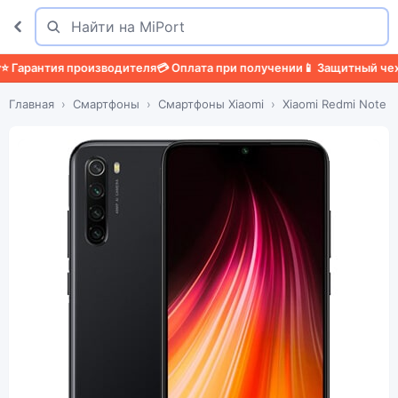
Поиск
Найти
арантия производителя
💳 Оплата при получении
📱 Защитный чехол

Главная
Смартфоны
Смартфоны Xiaomi
Xiaomi Redmi Note 8